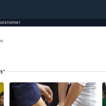
NATATE
SPORT
uș
Ș"