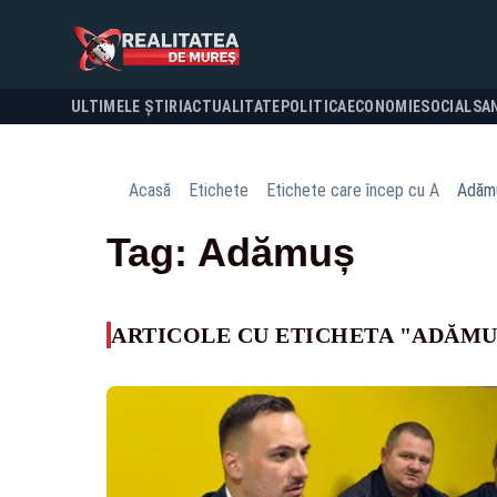
ULTIMELE ȘTIRI
ACTUALITATE
POLITICA
ECONOMIE
SOCIAL
SA
Acasă
Etichete
Etichete care încep cu A
Adăm
Tag: Adămuș
ARTICOLE CU ETICHETA "ADĂMU