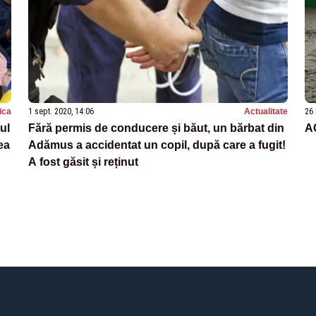
tica
1 sept. 2020, 14:06
Actualitate
26 
ul
Fără permis de conducere și băut, un bărbat din
AC
ea
Adămus a accidentat un copil, după care a fugit!
A fost găsit și reținut