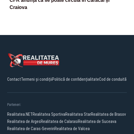
CFR anunță că se poate circula în Caracal și
Craiova
Contact
Termeni și condiții
Politică de confidențialitate
Cod de conduită
Parteneri:
Realitatea.NET
Realitatea Sportiva
Realitatea Star
Realitatea de Brasov
Realitatea de Arges
Realitatea de Calarasi
Realitatea de Suceava
Realitatea de Caras-Severin
Realitatea de Valcea