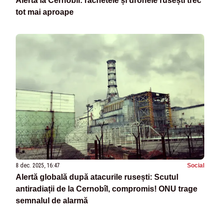
Alertă la Cernobîl: rachetele și dronele rusești trec
tot mai aproape
8 dec. 2025, 16:47
Social
Alertă globală după atacurile rusești: Scutul
antiradiații de la Cernobîl, compromis! ONU trage
semnalul de alarmă