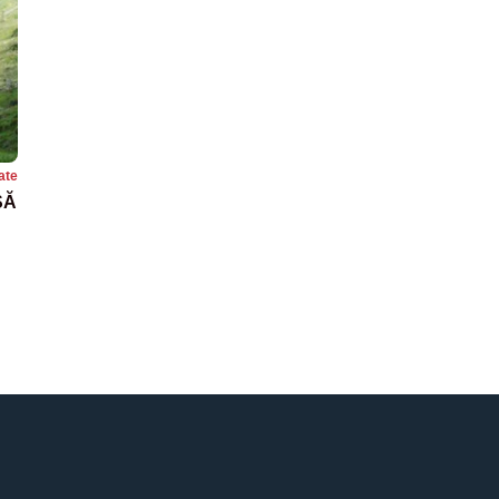
ate
SĂ