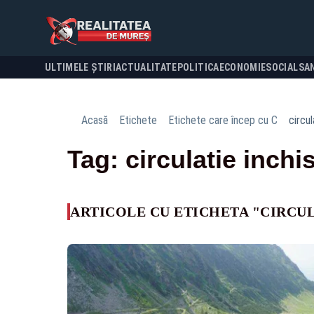
ULTIMELE ȘTIRI
ACTUALITATE
POLITICA
ECONOMIE
SOCIAL
SA
Acasă
Etichete
Etichete care încep cu C
circu
Tag: circulatie inch
ARTICOLE CU ETICHETA "CIRCU