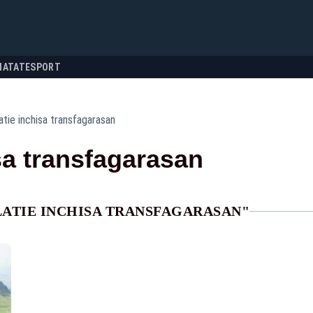
NATATE
SPORT
latie inchisa transfagarasan
isa transfagarasan
LATIE INCHISA TRANSFAGARASAN"