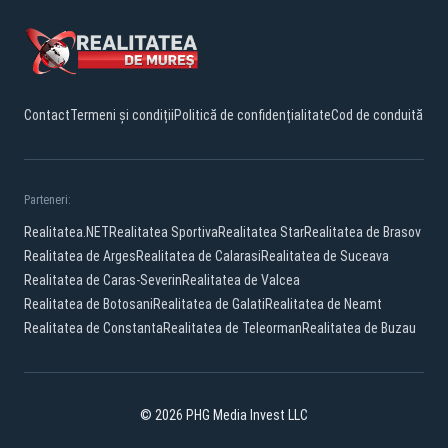
Contact
Termeni și condiții
Politică de confidențialitate
Cod de conduită
Parteneri:
Realitatea.NET
Realitatea Sportiva
Realitatea Star
Realitatea de Brasov
Realitatea de Arges
Realitatea de Calarasi
Realitatea de Suceava
Realitatea de Caras-Severin
Realitatea de Valcea
Realitatea de Botosani
Realitatea de Galati
Realitatea de Neamt
Realitatea de Constanta
Realitatea de Teleorman
Realitatea de Buzau
© 2026 PHG Media Invest LLC
Facebook
YouTube