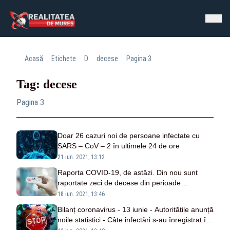
Acasă
Etichete
D
decese
Pagina 3
Tag: decese
Pagina 3
Doar 26 cazuri noi de persoane infectate cu
SARS – CoV – 2 în ultimele 24 de ore
21 iun. 2021, 13:12
Raporta COVID-19, de astăzi. Din nou sunt
raportate zeci de decese din perioade
anterioare
18 iun. 2021, 13:46
Bilanț coronavirus - 13 iunie - Autoritățile anunță
noile statistici - Câte infectări s-au înregistrat în