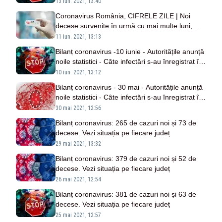
ultimele 24 de ore
13 iun. 2021, 13:40
Coronavirus România, CIFRELE ZILE | Noi
decese survenite în urmă cu mai multe luni,
raportate astăzi
11 iun. 2021, 13:13
Bilanț coronavirus -10 iunie - Autoritățile anunță
noile statistici - Câte infectări s-au înregistrat în
ultimele 24 de ore
10 iun. 2021, 13:12
Bilanț coronavirus - 30 mai - Autoritățile anunță
noile statistici - Câte infectări s-au înregistrat în
ultimele 24 de ore
30 mai 2021, 12:56
Bilanț coronavirus: 265 de cazuri noi și 73 de
decese. Vezi situația pe fiecare județ
29 mai 2021, 13:32
Bilanț coronavirus: 379 de cazuri noi și 52 de
decese. Vezi situația pe fiecare județ
26 mai 2021, 12:54
Bilanț coronavirus: 381 de cazuri noi și 63 de
decese. Vezi situația pe fiecare județ
25 mai 2021, 12:57