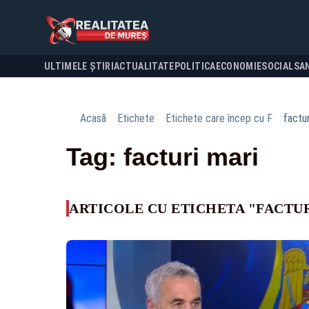
ULTIMELE ȘTIRI
ACTUALITATE
POLITICA
ECONOMIE
SOCIAL
SA
Acasă
Etichete
Etichete care încep cu F
factur
Tag: facturi mari
ARTICOLE CU ETICHETA "FACTU