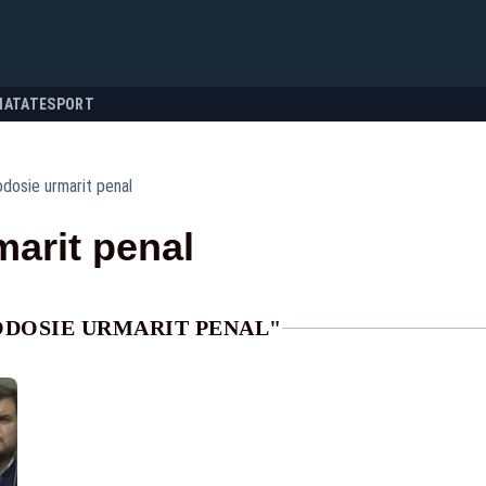
NATATE
SPORT
odosie urmarit penal
marit penal
ODOSIE URMARIT PENAL"