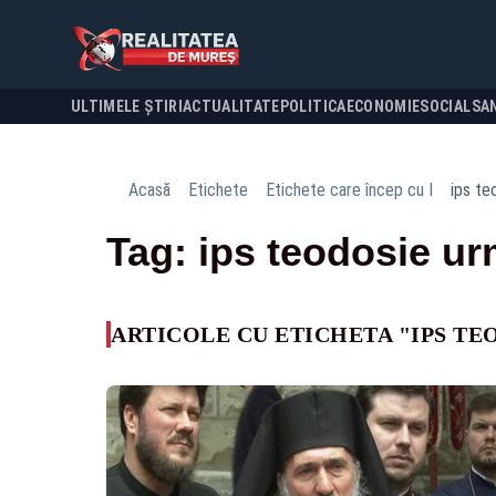
ULTIMELE ȘTIRI
ACTUALITATE
POLITICA
ECONOMIE
SOCIAL
SA
Acasă
Etichete
Etichete care încep cu I
ips te
Tag: ips teodosie ur
ARTICOLE CU ETICHETA "IPS TE