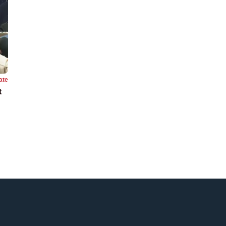
ate
t