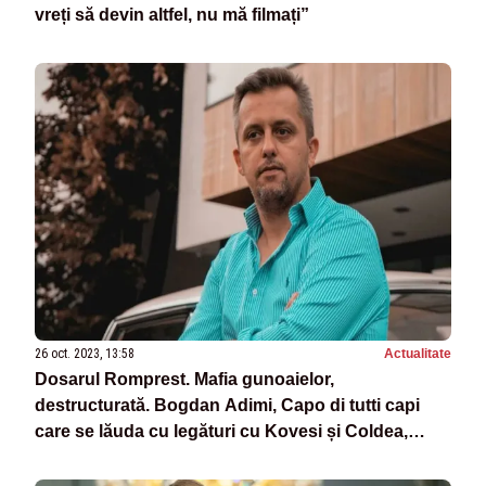
vreți să devin altfel, nu mă filmați”
26 oct. 2023, 13:58
Actualitate
Dosarul Romprest. Mafia gunoaielor,
destructurată. Bogdan Adimi, Capo di tutti capi
care se lăuda cu legături cu Kovesi și Coldea,
audiat la Poliție. Drăcea și Valache, și ei în vizor