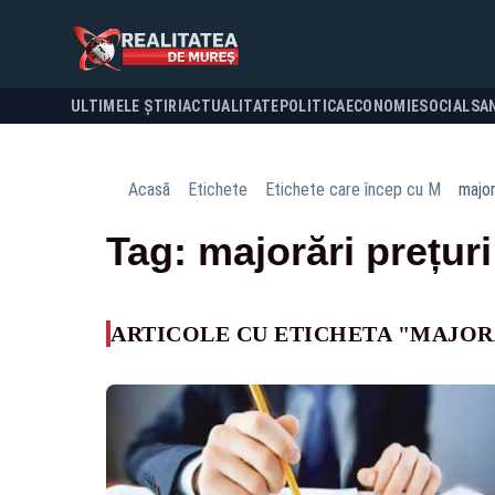
ULTIMELE ȘTIRI
ACTUALITATE
POLITICA
ECONOMIE
SOCIAL
SA
Acasă
Etichete
Etichete care încep cu M
major
Tag: majorări prețuri
ARTICOLE CU ETICHETA "MAJOR