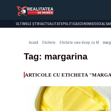
ULTIMELE ȘTIRI
ACTUALITATE
POLITICA
ECONOMIE
SOCIAL
SA
Acasă
Etichete
Etichete care încep cu M
marg
Tag: margarina
ARTICOLE CU ETICHETA "MARG