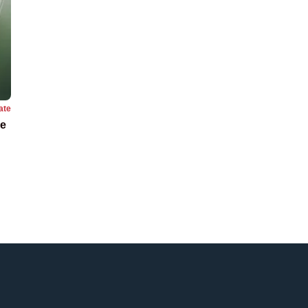
ate
re