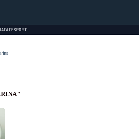
NATATE
SPORT
arina
ARINA"