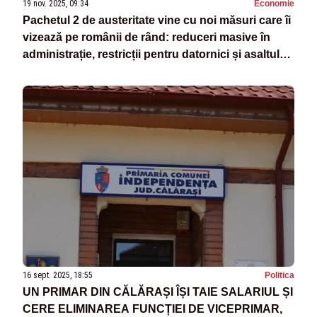
19 nov. 2025, 09:34
Economie
Pachetul 2 de austeritate vine cu noi măsuri care îi
vizează pe românii de rând: reduceri masive în
administrație, restricții pentru datornici și asaltul
ANAF asupra micilor contribuabili
16 sept. 2025, 18:55
Politica
UN PRIMAR DIN CĂLĂRAȘI ÎȘI TAIE SALARIUL ȘI
CERE ELIMINAREA FUNCȚIEI DE VICEPRIMAR,