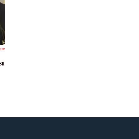
ate
II