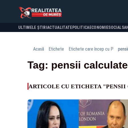
ULTIMELE ȘTIRI
ACTUALITATE
POLITICA
ECONOMIE
SOCIAL
SA
Acasă
Etichete
Etichete care încep cu P
pensi
Tag: pensii calculate
ARTICOLE CU ETICHETA "PENSII