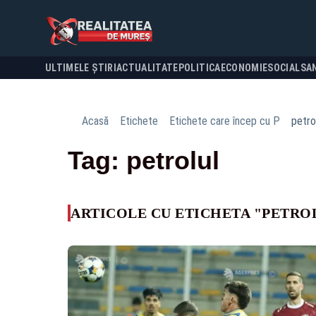
ULTIMELE ȘTIRI
ACTUALITATE
POLITICA
ECONOMIE
SOCIAL
SA
Acasă
Etichete
Etichete care încep cu P
petro
Tag: petrolul
ARTICOLE CU ETICHETA "PETRO