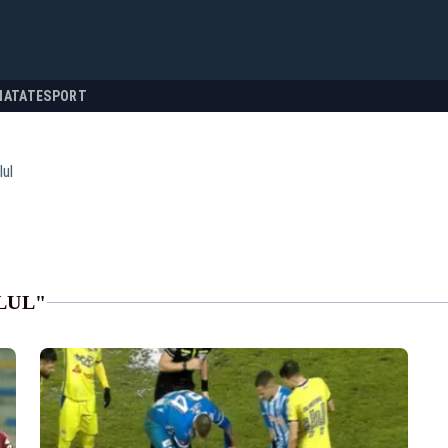
NATATE
SPORT
lul
LUL"