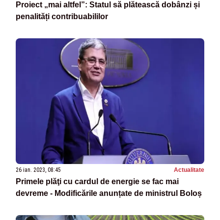
Proiect „mai altfel”: Statul să plătească dobânzi și
penalități contribuabililor
26 ian. 2023, 08:45
Actualitate
Primele plăţi cu cardul de energie se fac mai
devreme - Modificările anunțate de ministrul Boloș