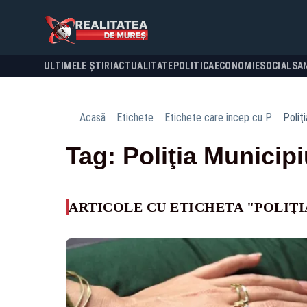
ULTIMELE ȘTIRI
ACTUALITATE
POLITICA
ECONOMIE
SOCIAL
SA
Acasă
Etichete
Etichete care încep cu P
Poliţ
Tag: Poliţia Municip
ARTICOLE CU ETICHETA "POLIŢI