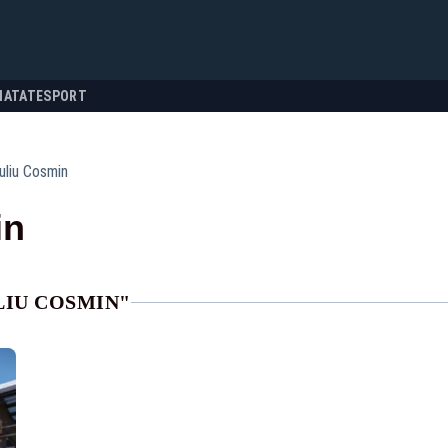
NATATE
SPORT
uliu Cosmin
in
LIU COSMIN"