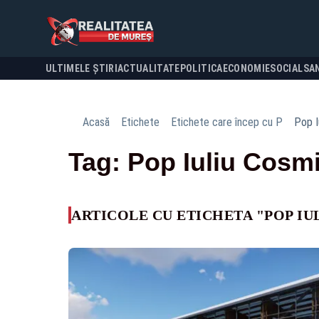
ULTIMELE ȘTIRI
ACTUALITATE
POLITICA
ECONOMIE
SOCIAL
SA
Acasă
Etichete
Etichete care încep cu P
Pop I
Tag: Pop Iuliu Cosm
ARTICOLE CU ETICHETA "POP IU