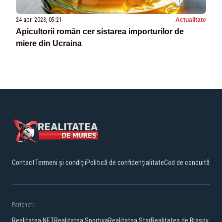
24 apr. 2023, 05:21
Actualitate
Apicultorii român cer sistarea importurilor de
miere din Ucraina
Contact
Termeni și condiții
Politică de confidențialitate
Cod de conduită
Parteneri:
Realitatea.NET
Realitatea Sportiva
Realitatea Star
Realitatea de Brasov