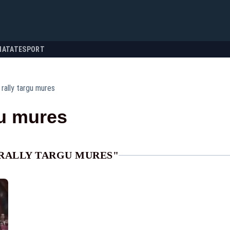
NATATE
SPORT
 rally targu mures
gu mures
 RALLY TARGU MURES"