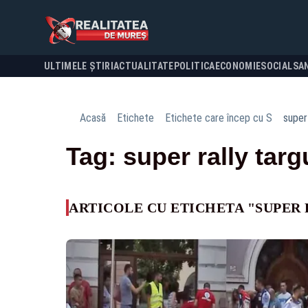
ULTIMELE ȘTIRI
ACTUALITATE
POLITICA
ECONOMIE
SOCIAL
SA
Acasă
Etichete
Etichete care încep cu S
super
Tag: super rally tar
ARTICOLE CU ETICHETA "SUPER