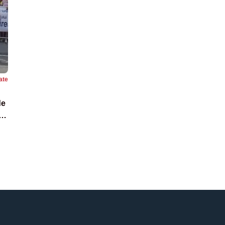
ate
de
oi