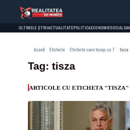
ULTIMELE ȘTIRI
ACTUALITATE
POLITICA
ECONOMIE
SOCIAL
SA
Acasă
Etichete
Etichete care încep cu T
tisza
Tag: tisza
ARTICOLE CU ETICHETA "TISZA"