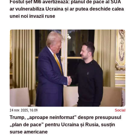
Fostul șef MI6 avertizează: planul de pace al SUA
ar vulnerabiliza Ucraina și ar putea deschide calea
unei noi invazii ruse
24 nov. 2025, 16:09
Social
Trump, „aproape neinformat” despre presupusul
„plan de pace” pentru Ucraina și Rusia, susțin
surse americane