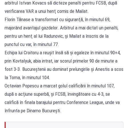
arbitrul Istvan Kovacs să dicteze penalti pentru FCSB, după
verificarea VAR a unui henţ comis de Mailat.
Florin Tănase a transformat cu siguranţă, în minutul 69,
majorând avantajul gazdelor. Arbitrul a mai dictat un penalti,
pentru un henţ al lui Radunovic, şi Mailat a înscris de la
punctul cu var, în minutul 77.
Echipa lui Croitoru a reuşit însă să şi egaleze în minutul 90+4,
prin Kovtalyuk, abia intrat, iar scorul primelor 90 de minute a
fost 3-3. Bucureştenii au dominat prelungirile şi Anestis a scos
la Toma, în minutul 104.
Octavian Popescu a marcat golul calificării în minutul 107,
după o acţiune superbă, şi FCSB, învingătoare cu 4-3, se
califică în finala barajului pentru Conference League, unde va
înfrunta pe Dinamo Bucureşti.