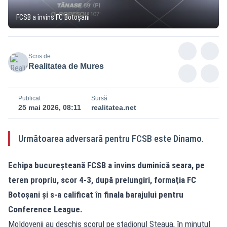
FCSB a învins FC Botoşani
Scris de
Realitatea de Mures
Publicat
Sursă
25 mai 2026, 08:11
realitatea.net
Următoarea adversară pentru FCSB este Dinamo.
Echipa bucureşteană FCSB a învins duminică seara, pe
teren propriu, scor 4-3, după prelungiri, formaţia FC
Botoşani şi s-a calificat în finala barajului pentru
Conference League.
Moldovenii au deschis scorul pe stadionul Steaua, în minutul