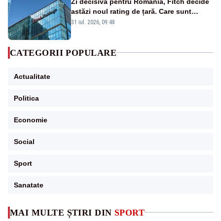
Zi decisivă pentru România, Fitch decide
astăzi noul rating de țară. Care sunt
efectele retrogradării la categoria „junk”
31 iul. 2026, 09:48
CATEGORII POPULARE
Actualitate
Politica
Economie
Social
Sport
Sanatate
MAI MULTE ȘTIRI DIN
SPORT