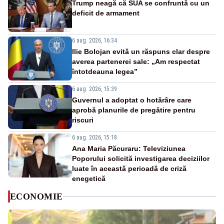
Trump neagă că SUA se confruntă cu un
deficit de armament
6 aug. 2026, 16:34
Ilie Bolojan evită un răspuns clar despre
averea partenerei sale: „Am respectat
întotdeauna legea”
6 aug. 2026, 15:39
Guvernul a adoptat o hotărâre care
aprobă planurile de pregătire pentru
riscuri
6 aug. 2026, 15:18
Ana Maria Păcuraru: Televiziunea
Poporului solicită investigarea deciziilor
luate în această perioadă de criză
enegetică
ECONOMIE