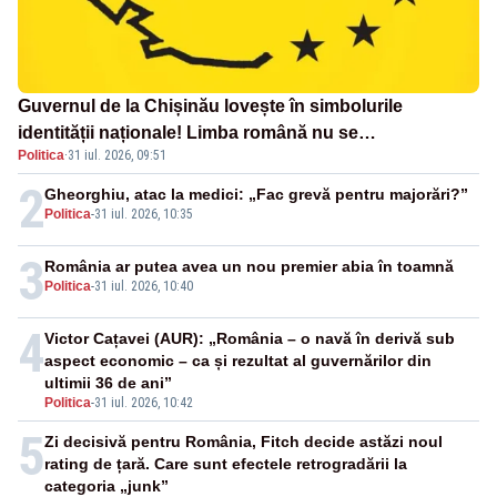
Guvernul de la Chișinău lovește în simbolurile
identității naționale! Limba română nu se
Politica
·
31 iul. 2026, 09:51
economisește! Limba română se sărbătorește!
2
Gheorghiu, atac la medici: „Fac grevă pentru majorări?”
Politica
-
31 iul. 2026, 10:35
3
România ar putea avea un nou premier abia în toamnă
Politica
-
31 iul. 2026, 10:40
4
Victor Cațavei (AUR): „România – o navă în derivă sub
aspect economic – ca și rezultat al guvernărilor din
ultimii 36 de ani”
Politica
-
31 iul. 2026, 10:42
5
Zi decisivă pentru România, Fitch decide astăzi noul
rating de țară. Care sunt efectele retrogradării la
categoria „junk”