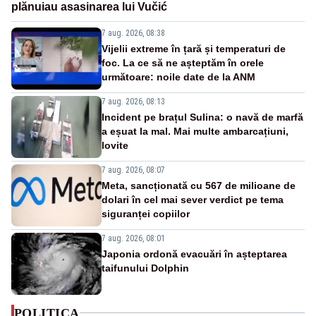
plănuiau asasinarea lui Vučić
7 aug. 2026, 08:38
Vijelii extreme în țară și temperaturi de
foc. La ce să ne așteptăm în orele
următoare: noile date de la ANM
7 aug. 2026, 08:13
Incident pe brațul Sulina: o navă de marfă
a eșuat la mal. Mai multe ambarcațiuni,
lovite
7 aug. 2026, 08:07
Meta, sancționată cu 567 de milioane de
dolari în cel mai sever verdict pe tema
siguranței copiilor
7 aug. 2026, 08:01
Japonia ordonă evacuări în așteptarea
taifunului Dolphin
POLITICA