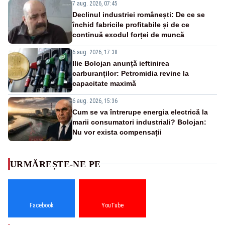
7 aug. 2026, 07:45
Declinul industriei românești: De ce se
închid fabricile profitabile și de ce
continuă exodul forței de muncă
6 aug. 2026, 17:38
Ilie Bolojan anunță ieftinirea
carburanților: Petromidia revine la
capacitate maximă
6 aug. 2026, 15:36
Cum se va întrerupe energia electrică la
marii consumatori industriali? Bolojan:
Nu vor exista compensații
URMĂREȘTE-NE PE
Facebook
YouTube