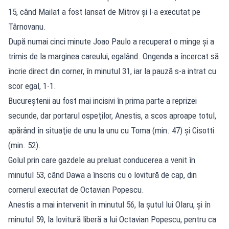
15, când Mailat a fost lansat de Mitrov şi l-a executat pe
Târnovanu.
După numai cinci minute Joao Paulo a recuperat o minge şi a
trimis de la marginea careului, egalând. Ongenda a încercat să
încrie direct din corner, în minutul 31, iar la pauză s-a intrat cu
scor egal, 1-1.
Bucureştenii au fost mai incisivi în prima parte a reprizei
secunde, dar portarul ospeţilor, Anestis, a scos aproape totul,
apărând în situaţie de unu la unu cu Toma (min. 47) şi Cisotti
(min. 52).
Golul prin care gazdele au preluat conducerea a venit în
minutul 53, când Dawa a înscris cu o lovitură de cap, din
cornerul executat de Octavian Popescu.
Anestis a mai intervenit în minutul 56, la şutul lui Olaru, şi în
minutul 59, la lovitură liberă a lui Octavian Popescu, pentru ca