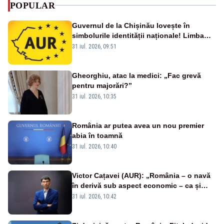
POPULAR
Guvernul de la Chișinău lovește în
simbolurile identității naționale! Limba
română nu se economisește! Limba
31 iul. 2026, 09:51
română se sărbătorește!
Gheorghiu, atac la medici: „Fac grevă
pentru majorări?”
31 iul. 2026, 10:35
România ar putea avea un nou premier
abia în toamnă
31 iul. 2026, 10:40
Victor Cațavei (AUR): „România – o navă
în derivă sub aspect economic – ca și
rezultat al guvernărilor din ultimii 36 de
31 iul. 2026, 10:42
ani”