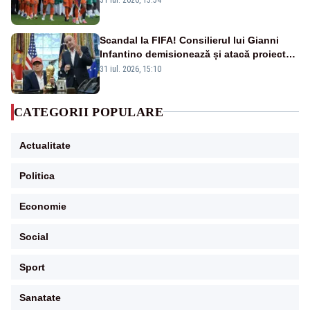
Scandal la FIFA! Consilierul lui Gianni
Infantino demisionează și atacă proiectul
privind investitorii străini
31 iul. 2026, 15:10
CATEGORII POPULARE
Actualitate
Politica
Economie
Social
Sport
Sanatate