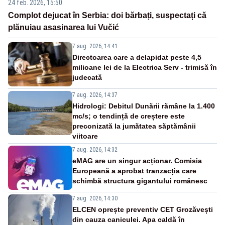
24 feb. 2026, 15:50
Complot dejucat în Serbia: doi bărbați, suspectați că
plănuiau asasinarea lui Vučić
7 aug. 2026, 14:41
Directoarea care a delapidat peste 4,5
milioane lei de la Electrica Serv - trimisă în
judecată
7 aug. 2026, 14:37
Hidrologi: Debitul Dunării rămâne la 1.400
mc/s; o tendință de creștere este
preconizată la jumătatea săptămânii
viitoare
7 aug. 2026, 14:32
eMAG are un singur acționar. Comisia
Europeană a aprobat tranzacția care
schimbă structura gigantului românesc
7 aug. 2026, 14:30
ELCEN oprește preventiv CET Grozăvești
din cauza caniculei. Apa caldă în