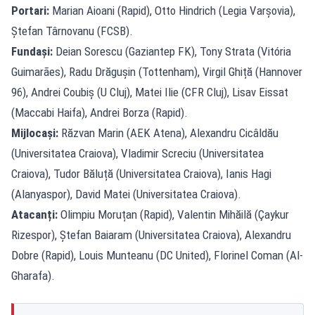
Portari:
Marian Aioani (Rapid), Otto Hindrich (Legia Varșovia),
Ștefan Târnovanu (FCSB).
Fundași:
Deian Sorescu (Gaziantep FK), Tony Strata (Vitória
Guimarães), Radu Drăgușin (Tottenham), Virgil Ghiță (Hannover
96), Andrei Coubiș (U Cluj), Matei Ilie (CFR Cluj), Lisav Eissat
(Maccabi Haifa), Andrei Borza (Rapid).
Mijlocași:
Răzvan Marin (AEK Atena), Alexandru Cicâldău
(Universitatea Craiova), Vladimir Screciu (Universitatea
Craiova), Tudor Băluță (Universitatea Craiova), Ianis Hagi
(Alanyaspor), David Matei (Universitatea Craiova).
Atacanți:
Olimpiu Moruțan (Rapid), Valentin Mihăilă (Çaykur
Rizespor), Ștefan Baiaram (Universitatea Craiova), Alexandru
Dobre (Rapid), Louis Munteanu (DC United), Florinel Coman (Al-
Gharafa).