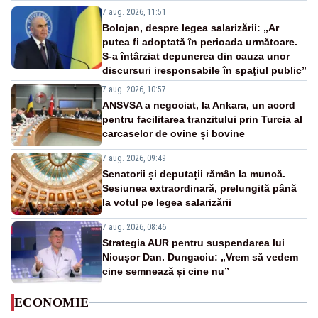
7 aug. 2026, 11:51
Bolojan, despre legea salarizării: „Ar
putea fi adoptată în perioada următoare.
S-a întârziat depunerea din cauza unor
discursuri iresponsabile în spaţiul public”
7 aug. 2026, 10:57
ANSVSA a negociat, la Ankara, un acord
pentru facilitarea tranzitului prin Turcia al
carcaselor de ovine și bovine
7 aug. 2026, 09:49
Senatorii și deputații rămân la muncă.
Sesiunea extraordinară, prelungită până
la votul pe legea salarizării
7 aug. 2026, 08:46
Strategia AUR pentru suspendarea lui
Nicușor Dan. Dungaciu: „Vrem să vedem
cine semnează și cine nu”
ECONOMIE