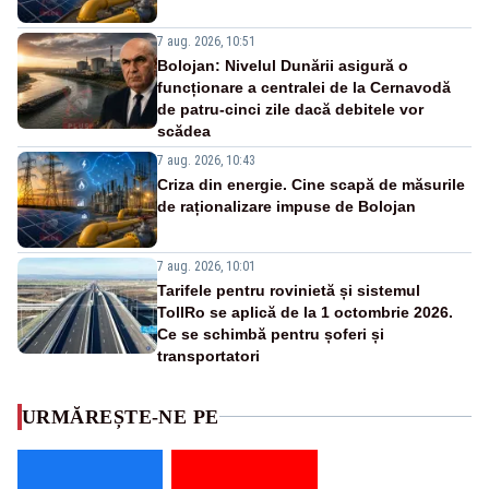
7 aug. 2026, 10:51
Bolojan: Nivelul Dunării asigură o
funcționare a centralei de la Cernavodă
de patru-cinci zile dacă debitele vor
scădea
7 aug. 2026, 10:43
Criza din energie. Cine scapă de măsurile
de raționalizare impuse de Bolojan
7 aug. 2026, 10:01
Tarifele pentru rovinietă și sistemul
TollRo se aplică de la 1 octombrie 2026.
Ce se schimbă pentru șoferi și
transportatori
URMĂREȘTE-NE PE