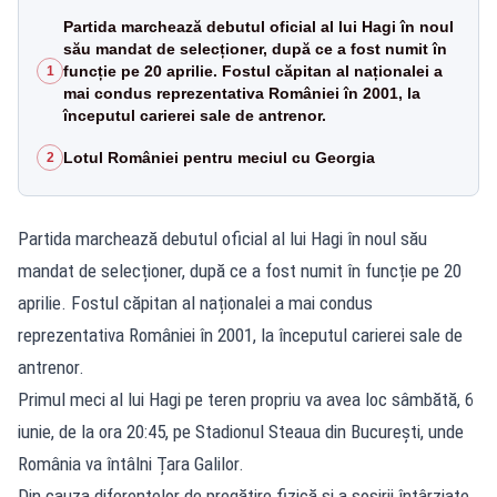
Partida marchează debutul oficial al lui Hagi în noul
său mandat de selecționer, după ce a fost numit în
funcție pe 20 aprilie. Fostul căpitan al naționalei a
1
mai condus reprezentativa României în 2001, la
începutul carierei sale de antrenor.
Lotul României pentru meciul cu Georgia
2
Partida marchează debutul oficial al lui Hagi în noul său
mandat de selecționer, după ce a fost numit în funcție pe 20
aprilie. Fostul căpitan al naționalei a mai condus
reprezentativa României în 2001, la începutul carierei sale de
antrenor.
Primul meci al lui Hagi pe teren propriu va avea loc sâmbătă, 6
iunie, de la ora 20:45, pe Stadionul Steaua din București, unde
România va întâlni Țara Galilor.
Din cauza diferențelor de pregătire fizică și a sosirii întârziate