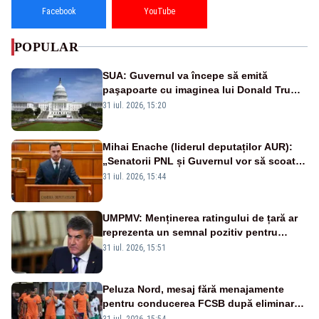
Facebook
YouTube
POPULAR
SUA: Guvernul va începe să emită
paşapoarte cu imaginea lui Donald Trump
începând cu 8 august
31 iul. 2026, 15:20
Mihai Enache (liderul deputaților AUR):
„Senatorii PNL și Guvernul vor să scoată
la vânzare bunuri publice pentru a stinge
31 iul. 2026, 15:44
datoriile pentru vaccinurile Pfizer!”
UMPMV: Menținerea ratingului de țară ar
reprezenta un semnal pozitiv pentru
România. Autoritățile trebuie să continue
31 iul. 2026, 15:51
consolidarea stabilității economice și
financiare
Peluza Nord, mesaj fără menajamente
pentru conducerea FCSB după eliminarea
rușinoasă din Conference League
31 iul. 2026, 15:54