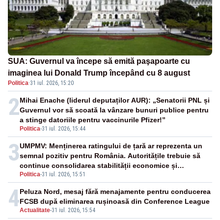
SUA: Guvernul va începe să emită paşapoarte cu
imaginea lui Donald Trump începând cu 8 august
Politica
·
31 iul. 2026, 15:20
2
Mihai Enache (liderul deputaților AUR): „Senatorii PNL și
Guvernul vor să scoată la vânzare bunuri publice pentru
a stinge datoriile pentru vaccinurile Pfizer!”
Politica
-
31 iul. 2026, 15:44
3
UMPMV: Menținerea ratingului de țară ar reprezenta un
semnal pozitiv pentru România. Autoritățile trebuie să
continue consolidarea stabilității economice și
Politica
-
31 iul. 2026, 15:51
financiare
4
Peluza Nord, mesaj fără menajamente pentru conducerea
FCSB după eliminarea rușinoasă din Conference League
Actualitate
-
31 iul. 2026, 15:54