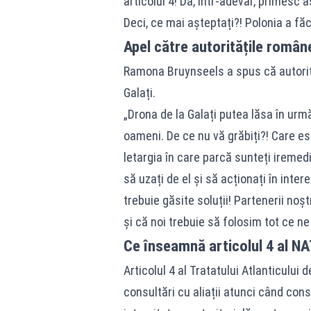
articolul 4! Da, într-adevăr, primesc a
Deci, ce mai așteptați?! Polonia a fă
Apel către autoritățile român
Ramona Bruynseels a spus că autorită
Galați.
„Drona de la Galați putea lăsa în urm
oameni. De ce nu vă grăbiți?! Care est
letargia în care parcă sunteți iremedi
să uzați de el și să acționați în inte
trebuie găsite soluții! Partenerii no
și că noi trebuie să folosim tot ce ne
Ce înseamnă articolul 4 al N
Articolul 4 al Tratatului Atlanticul
consultări cu aliații atunci când con