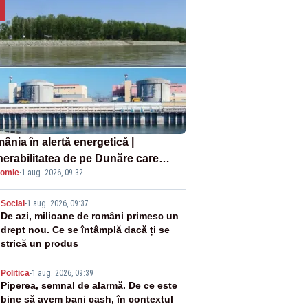
ânia în alertă energetică |
nerabilitatea de pe Dunăre care
omie
·
1 aug. 2026, 09:32
e în pericol Centrala Cernavodă era
oscută de pe vremea lui Ceaușescu
2
Social
-
1 aug. 2026, 09:37
De azi, milioane de români primesc un
drept nou. Ce se întâmplă dacă ți se
strică un produs
3
Politica
-
1 aug. 2026, 09:39
Piperea, semnal de alarmă. De ce este
bine să avem bani cash, în contextul