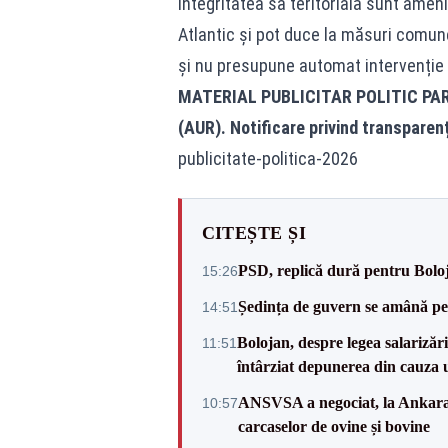
integritatea sa teritorială sunt ameni
Atlantic și pot duce la măsuri comune 
și nu presupune automat intervenție m
MATERIAL PUBLICITAR POLITIC PA
(AUR). Notificare privind transparen
publicitate-politica-2026
CITEȘTE ȘI
PSD, replică dură pentru Boloj
15:26
Ședința de guvern se amână pen
14:51
Bolojan, despre legea salarizăr
11:51
întârziat depunerea din cauza u
ANSVSA a negociat, la Ankara, 
10:57
carcaselor de ovine și bovine