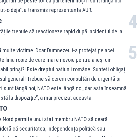
sigurări de peste tot că partenerii noștri sunt lângă noi!
cut-o deja”, a transmis reprezentanta AUR.
e
țile trebuie să reacționeze rapid după incidentul de la
ă multe victime. Doar Dumnezeu i-a protejat pe acei
e linia roșie de care mai e nevoie pentru a ieși din
abil prinși?! Este dreptul națiunii române. Sunteți obligați
resul general! Trebuie să cerem consultări de urgență și
ștri sunt lângă noi, NATO este lângă noi, dar asta înseamnă
 stă la dispoziție”, a mai precizat aceasta.
ATO
ui de Nord permite unui stat membru NATO să ceară
sideră că securitatea, independența politică sau