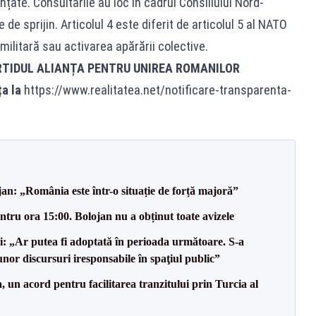
nțate. Consultările au loc în cadrul Consiliului Nord-
de sprijin. Articolul 4 este diferit de articolul 5 al NATO
ilitară sau activarea apărării colective.
RTIDUL ALIANȚA PENTRU UNIREA ROMANILOR
ța la
https://www.realitatea.net/notificare-transparenta-
an: „România este într-o situație de forță majoră”
tru ora 15:00. Bolojan nu a obținut toate avizele
ii: „Ar putea fi adoptată în perioada următoare. S-a
nor discursuri iresponsabile în spaţiul public”
un acord pentru facilitarea tranzitului prin Turcia al