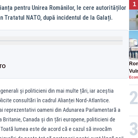
1
anța pentru Unirea Românilor, le cere autorităților
n Tratatul NATO, după incidentul de la Galați.
Rom
ATO
Vul
Econ
pun
cun
enerali și politicieni din mai multe țări, iar aceștia
icite consultări în cadrul Alianței Nord-Atlantice.
 mai reprezentativi oameni din Adunarea Parlamentară a
Britanie, Canada și din țări europene, politicieni de
. Toată lumea este de acord că e cazul să invocăm