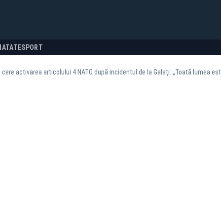
NATATE
SPORT
 cere activarea articolului 4 NATO după incidentul de la Galați: „Toată lumea es