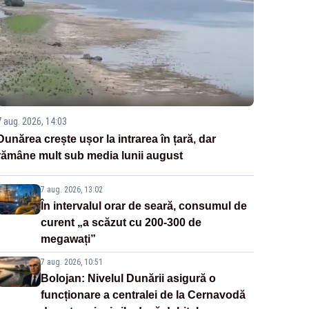
7 aug. 2026, 14:03
Dunărea crește ușor la intrarea în țară, dar
rămâne mult sub media lunii august
7 aug. 2026, 13:02
În intervalul orar de seară, consumul de
curent „a scăzut cu 200-300 de
megawați”
7 aug. 2026, 10:51
Bolojan: Nivelul Dunării asigură o
funcționare a centralei de la Cernavodă