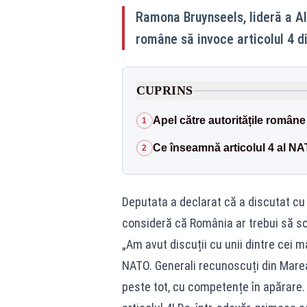
Ramona Bruynseels, lideră a Ali
române să invoce articolul 4 di
CUPRINS
Apel către autoritățile române
1
Ce înseamnă articolul 4 al N
2
Deputata a declarat că a discutat cu g
consideră că România ar trebui să sol
„Am avut discuții cu unii dintre cei
NATO. Generali recunoscuți din Marea 
peste tot, cu competențe în apărare