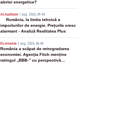
alertei energetice?
4
Actualitate
-
1 aug. 2026, 09:46
România, la limita tehnică a
importurilor de energie. Prețurile cresc
alarmant - Analiză Realitatea Plus
5
Economie
-
1 aug. 2026, 06:48
România a scăpat de retrogradarea
economiei. Agenția Fitch menține
ratingul „BBB-” cu perspectivă
negativă