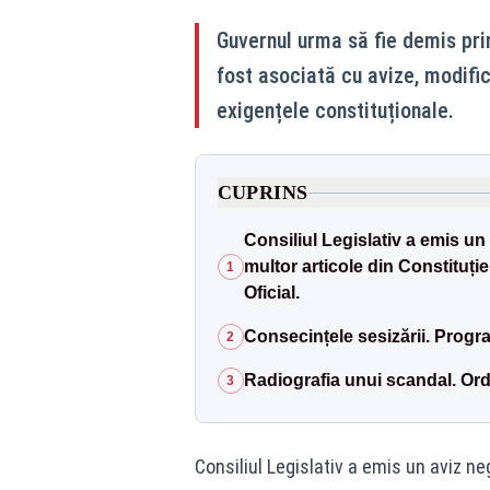
Guvernul urma să fie demis prin
fost asociată cu avize, modifică
exigențele constituționale.
CUPRINS
Consiliul Legislativ a emis un
multor articole din Constituție
1
Oficial.
Consecințele sesizării. Progr
2
Radiografia unui scandal. Or
3
Consiliul Legislativ a emis un aviz ne