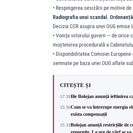
• Respingerea sesizării pe motive de 
Radiografia unui scandal. Ordonanță
Decizia CCR asupra unei OUG emise în 
• Voința viitorului guvern — de orice
moștenirea procedurală a Cabinetului
• Disponibilitatea Comisiei Europene de
semnate pe baza unei OUG aflate sub 
CITEȘTE ȘI
Ilie Bolojan anunță ieftinirea 
17:38
Cum se va întrerupe energia el
15:36
exista compensații
Bolojan anunță restricțiile de c
15:33
repornite. La ore de vârf se v