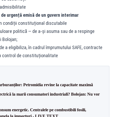
admisibilitate
 de urgență emisă de un guvern interimar
condiții constituțional discutabile
 culoare politică — de a-și asuma sau de a respinge
 Bolojan;
 a eligibiliza,
în cadrul împrumutului SAFE
, contracte
control de constituționalitate
carburanților: Petromidia revine la capacitate maximă
ectrică la marii consumatori industriali? Bolojan: Nu vor
onsum energetic. Centralele pe combustibili fosili,
a apela la importuri - LIVE TEXT