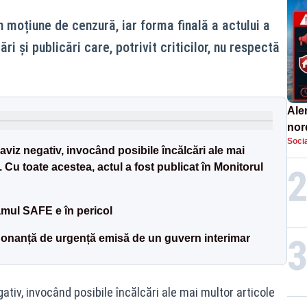
 moțiune de cenzură, iar forma finală a actului a
ri și publicări care, potrivit criticilor, nu respectă
Aler
nor
Socia
de 
 aviz negativ, invocând posibile încălcări ale mai
. Cu toate acestea, actul a fost publicat în Monitorul
amul SAFE e în pericol
donanță de urgență emisă de un guvern interimar
gativ, invocând posibile încălcări ale mai multor articole