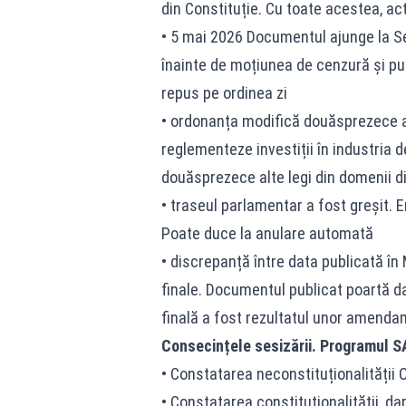
din Constituție. Cu toate acestea, actu
• 5 mai 2026 Documentul ajunge la Se
înainte de moțiunea de cenzură și pu
repus pe ordinea zi
• ordonanța modifică douăsprezece a
reglementeze
investiții în industria 
douăsprezece alte legi din domenii d
• traseul parlamentar a fost greșit. 
Poate duce la anulare automată
• discrepanță între data publicată în 
finale. Documentul publicat poartă d
finală a fost rezultatul unor amenda
Consecințele sesizării. Programul SA
• Constatarea neconstituționalității
• Constatarea constituționalității, da