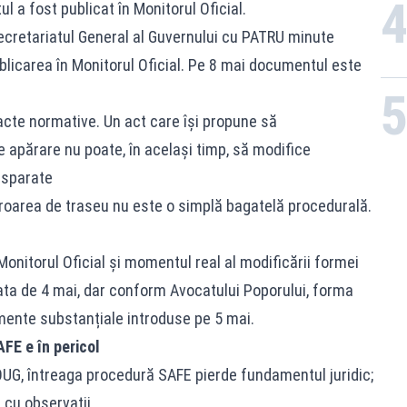
l a fost publicat în Monitorul Oficial.
cretariatul General al Guvernului cu PATRU minute
blicarea în Monitorul Oficial. Pe 8 mai documentul este
cte normative. Un act care își propune să
de apărare
nu poate, în același timp, să modifice
isparate
Eroarea de traseu nu este o simplă bagatelă procedurală.
Monitorul Oficial și momentul real al modificării formei
ata de 4 mai, dar conform Avocatului Poporului, forma
mente substanțiale introduse pe 5 mai.
FE e în pericol
 OUG, întreaga procedură SAFE pierde fundamentul juridic;
r cu observații