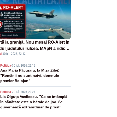
tă la graniță. Nou mesaj RO-Alert în
dul județului Tulcea. MApN a ridicat
l
·
30 iul. 2026, 22:12
la sol două avioane F-16
2
Politica
-
30 iul. 2026, 22:15
Ana Maria Păcuraru, la Miza Zilei:
”Românii nu sunt naivi, domnule
premier Bolojan”
3
Politica
-
30 iul. 2026, 23:24
Lia Olguța Vasilescu: ”Ce se întâmplă
în sănătate este o bătaie de joc. Se
guvernează extraordinar de prost”