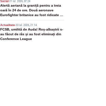
4
Social
-
31 iul. 2026, 07:24
Alertă aeriană la graniță pentru a treia
oară în 24 de ore. Două aeronave
Eurofighter britanice au fost ridicate de
la sol
5
Actualitate
-
30 iul. 2026, 21:14
FCSB, umilită de Auda! Roș-albaștrii s-
au făcut de râs și au fost eliminați din
Conference League