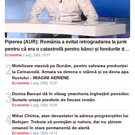
Piperea (AUR): România a evitat retrogradarea la junk
pentru că era o catastrofă pentru bănci și fondurile de
Economie
·
2 aug. 2026, 10:01
pensii
2
Mobilizare masivă pe Dunăre, pentru salvarea producției
la Cernavodă. Armata va detona o stâncă și va devia apa
fluviului - IMAGINI AERIENE
Economie
-
2 aug. 2026, 10:07
3
Dorina Barcari dă în vileag șmecheria înghețării pensiilor.
Sumele uriașe pierdute de fiecare român
Economie
-
2 aug. 2026, 10:09
4
Mihai Chirica, atac devastator la adresa progresiștilor lui
Bolojan: Trebuie să protejăm și natura, dar nu șținem
omaneii în stare permanentă de alertă
Economie
-
2 aug. 2026, 10:12