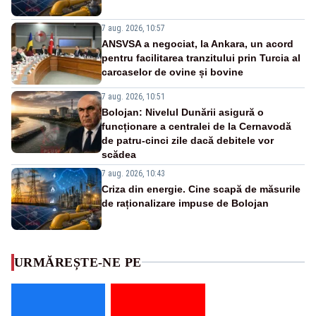
7 aug. 2026, 10:57
ANSVSA a negociat, la Ankara, un acord
pentru facilitarea tranzitului prin Turcia al
carcaselor de ovine și bovine
7 aug. 2026, 10:51
Bolojan: Nivelul Dunării asigură o
funcționare a centralei de la Cernavodă
de patru-cinci zile dacă debitele vor
scădea
7 aug. 2026, 10:43
Criza din energie. Cine scapă de măsurile
de raționalizare impuse de Bolojan
URMĂREȘTE-NE PE