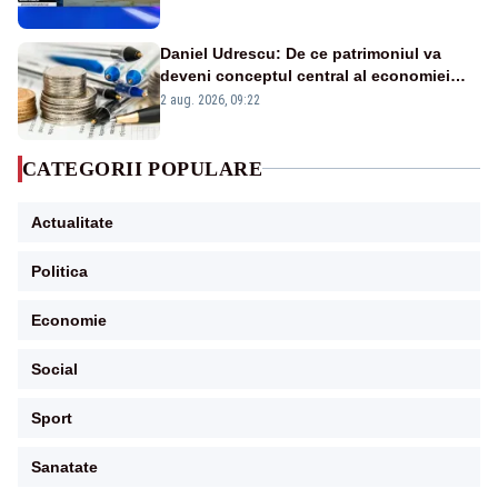
în stare permanentă de alertă
Daniel Udrescu: De ce patrimoniul va
deveni conceptul central al economiei
viitoare?
2 aug. 2026, 09:22
CATEGORII POPULARE
Actualitate
Politica
Economie
Social
Sport
Sanatate