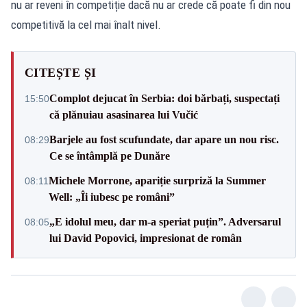
nu ar reveni în competiție dacă nu ar crede că poate fi din nou
competitivă la cel mai înalt nivel.
CITEȘTE ȘI
Complot dejucat în Serbia: doi bărbați, suspectați
15:50
că plănuiau asasinarea lui Vučić
Barjele au fost scufundate, dar apare un nou risc.
08:29
Ce se întâmplă pe Dunăre
Michele Morrone, apariție surpriză la Summer
08:11
Well: „Îi iubesc pe români”
„E idolul meu, dar m-a speriat puțin”. Adversarul
08:05
lui David Popovici, impresionat de român