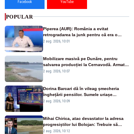
Facebook
YouTube
POPULAR
Piperea (AUR): România a evitat
retrogradarea la junk pentru că era o
catastrofă pentru bănci și fondurile de
2 aug. 2026, 10:01
pensii
Mobilizare masivă pe Dunăre, pentru
salvarea producției la Cernavodă. Armata
va detona o stâncă și va devia apa
2 aug. 2026, 10:07
fluviului - IMAGINI AERIENE
Dorina Barcari dă în vileag șmecheria
înghețării pensiilor. Sumele uriașe
pierdute de fiecare român
2 aug. 2026, 10:09
Mihai Chirica, atac devastator la adresa
progresiștilor lui Bolojan: Trebuie să
protejăm și natura, dar nu șținem omaneii
2 aug. 2026, 10:12