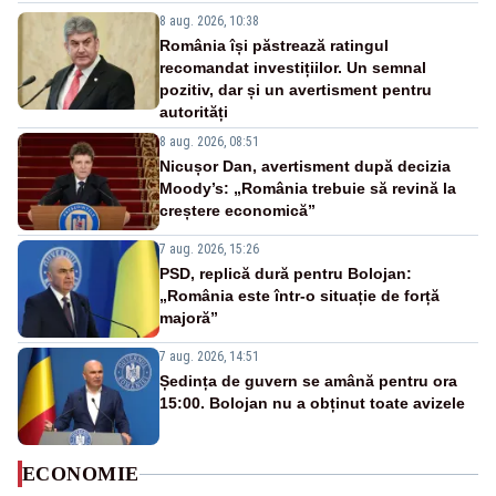
8 aug. 2026, 10:38
România își păstrează ratingul
recomandat investițiilor. Un semnal
pozitiv, dar și un avertisment pentru
autorități
8 aug. 2026, 08:51
Nicușor Dan, avertisment după decizia
Moody’s: „România trebuie să revină la
creștere economică”
7 aug. 2026, 15:26
PSD, replică dură pentru Bolojan:
„România este într-o situație de forță
majoră”
7 aug. 2026, 14:51
Ședința de guvern se amână pentru ora
15:00. Bolojan nu a obținut toate avizele
ECONOMIE