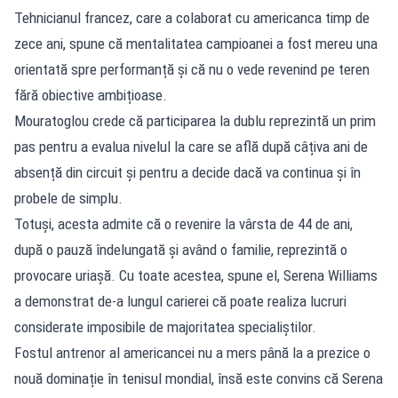
Tehnicianul francez, care a colaborat cu americanca timp de
zece ani, spune că mentalitatea campioanei a fost mereu una
orientată spre performanță și că nu o vede revenind pe teren
fără obiective ambițioase.
Mouratoglou crede că participarea la dublu reprezintă un prim
pas pentru a evalua nivelul la care se află după câțiva ani de
absență din circuit și pentru a decide dacă va continua și în
probele de simplu.
Totuși, acesta admite că o revenire la vârsta de 44 de ani,
după o pauză îndelungată și având o familie, reprezintă o
provocare uriașă. Cu toate acestea, spune el, Serena Williams
a demonstrat de-a lungul carierei că poate realiza lucruri
considerate imposibile de majoritatea specialiștilor.
Fostul antrenor al americancei nu a mers până la a prezice o
nouă dominație în tenisul mondial, însă este convins că Serena