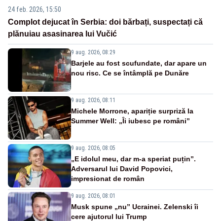
24 feb. 2026, 15:50
Complot dejucat în Serbia: doi bărbați, suspectați că
plănuiau asasinarea lui Vučić
9 aug. 2026, 08:29
Barjele au fost scufundate, dar apare un
nou risc. Ce se întâmplă pe Dunăre
9 aug. 2026, 08:11
Michele Morrone, apariție surpriză la
Summer Well: „Îi iubesc pe români”
9 aug. 2026, 08:05
„E idolul meu, dar m-a speriat puțin”.
Adversarul lui David Popovici,
impresionat de român
9 aug. 2026, 08:01
Musk spune „nu” Ucrainei. Zelenski îi
cere ajutorul lui Trump