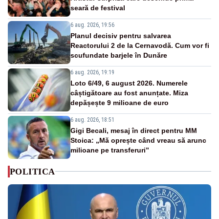
seară de festival
6 aug. 2026, 19:56
Planul decisiv pentru salvarea
Reactorului 2 de la Cernavodă. Cum vor fi
scufundate barjele în Dunăre
6 aug. 2026, 19:19
Loto 6/49, 6 august 2026. Numerele
câștigătoare au fost anunțate. Miza
depășește 9 milioane de euro
6 aug. 2026, 18:51
Gigi Becali, mesaj în direct pentru MM
Stoica: „Mă oprește când vreau să arunc
milioane pe transferuri”
POLITICA