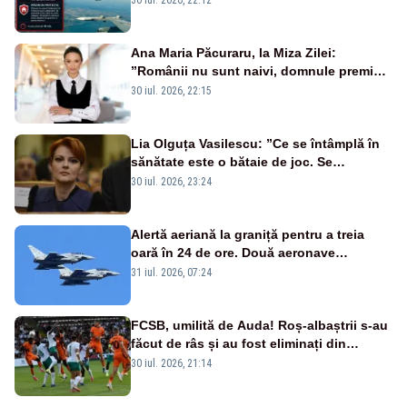
Ana Maria Păcuraru, la Miza Zilei:
”Românii nu sunt naivi, domnule premier
Bolojan”
30 iul. 2026, 22:15
Lia Olguța Vasilescu: ”Ce se întâmplă în
sănătate este o bătaie de joc. Se
guvernează extraordinar de prost”
30 iul. 2026, 23:24
Alertă aeriană la graniță pentru a treia
oară în 24 de ore. Două aeronave
Eurofighter britanice au fost ridicate de la
31 iul. 2026, 07:24
sol
FCSB, umilită de Auda! Roș-albaștrii s-au
făcut de râs și au fost eliminați din
Conference League
30 iul. 2026, 21:14