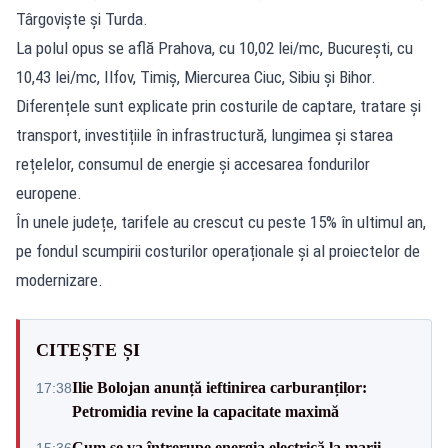
Târgoviște și Turda.
La polul opus se află Prahova, cu 10,02 lei/mc, București, cu
10,43 lei/mc, Ilfov, Timiș, Miercurea Ciuc, Sibiu și Bihor.
Diferențele sunt explicate prin costurile de captare, tratare și
transport, investițiile în infrastructură, lungimea și starea
rețelelor, consumul de energie și accesarea fondurilor
europene.
În unele județe, tarifele au crescut cu peste 15% în ultimul an,
pe fondul scumpirii costurilor operaționale și al proiectelor de
modernizare.
CITEȘTE ȘI
Ilie Bolojan anunță ieftinirea carburanților:
17:38
Petromidia revine la capacitate maximă
Cum se va întrerupe energia electrică la marii
15:36