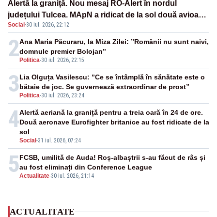
Alertă la graniță. Nou mesaj RO-Alert în nordul
județului Tulcea. MApN a ridicat de la sol două avioane
Social
·
30 iul. 2026, 22:12
F-16
2
Ana Maria Păcuraru, la Miza Zilei: ”Românii nu sunt naivi,
domnule premier Bolojan”
Politica
-
30 iul. 2026, 22:15
3
Lia Olguța Vasilescu: ”Ce se întâmplă în sănătate este o
bătaie de joc. Se guvernează extraordinar de prost”
Politica
-
30 iul. 2026, 23:24
4
Alertă aeriană la graniță pentru a treia oară în 24 de ore.
Două aeronave Eurofighter britanice au fost ridicate de la
sol
Social
-
31 iul. 2026, 07:24
5
FCSB, umilită de Auda! Roș-albaștrii s-au făcut de râs și
au fost eliminați din Conference League
Actualitate
-
30 iul. 2026, 21:14
ACTUALITATE