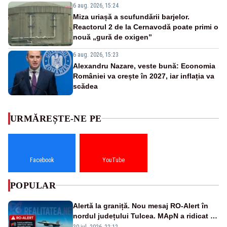
6 aug. 2026, 15:24
Miza uriașă a scufundării barjelor.
Reactorul 2 de la Cernavodă poate primi o
nouă „gură de oxigen”
6 aug. 2026, 15:23
Alexandru Nazare, veste bună: Economia
României va crește în 2027, iar inflația va
scădea
URMĂREȘTE-NE PE
Facebook
YouTube
POPULAR
Alertă la graniță. Nou mesaj RO-Alert în
nordul județului Tulcea. MApN a ridicat de
la sol două avioane F-16
30 iul. 2026, 22:12