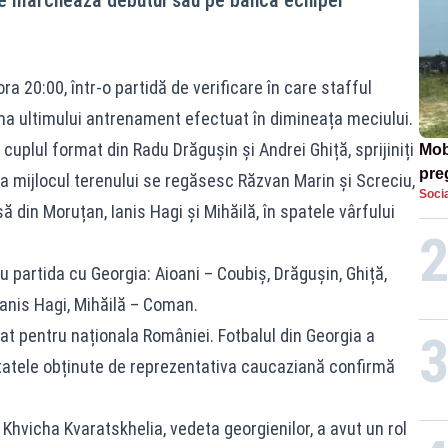
a ora 20:00, într-o partidă de verificare în care stafful
ma ultimului antrenament efectuat în dimineața meciului.
 cuplul format din Radu Drăgușin și Andrei Ghiță, sprijiniți
Mob
preg
 La mijlocul terenului se regăsesc Răzvan Marin și Screciu,
Socia
căt
 din Moruțan, Ianis Hagi și Mihăilă, în spatele vârfului
u partida cu Georgia: Aioani – Coubiș, Drăgușin, Ghiță,
Ianis Hagi, Mihăilă – Coman.
t pentru naționala României. Fotbalul din Georgia a
ultatele obținute de reprezentativa caucaziană confirmă
, Khvicha Kvaratskhelia, vedeta georgienilor, a avut un rol