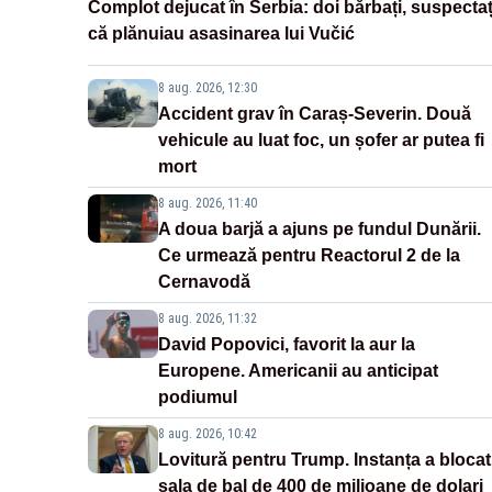
Complot dejucat în Serbia: doi bărbați, suspectaț
că plănuiau asasinarea lui Vučić
8 aug. 2026, 12:30
Accident grav în Caraș-Severin. Două
vehicule au luat foc, un șofer ar putea fi
mort
8 aug. 2026, 11:40
A doua barjă a ajuns pe fundul Dunării.
Ce urmează pentru Reactorul 2 de la
Cernavodă
8 aug. 2026, 11:32
David Popovici, favorit la aur la
Europene. Americanii au anticipat
podiumul
8 aug. 2026, 10:42
Lovitură pentru Trump. Instanța a blocat
sala de bal de 400 de milioane de dolari