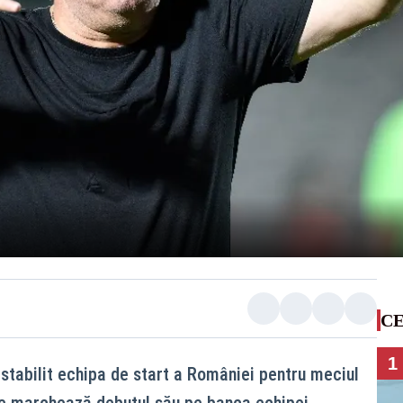
CE
1
stabilit echipa de start a României pentru meciul
re marchează debutul său pe banca echipei