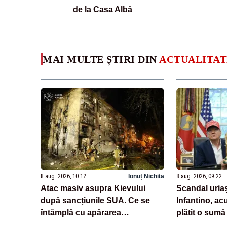
de la Casa Albă
MAI MULTE ȘTIRI DIN
ACTUALITAT
8 aug. 2026, 10:12
Ionuț Nichita
8 aug. 2026, 09:22
Atac masiv asupra Kievului
Scandal uriaș
după sancțiunile SUA. Ce se
Infantino, ac
întâmplă cu apărarea
plătit o sumă
antiaeriană a Ucrainei
pentru o fost