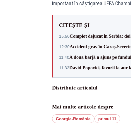
important în câștigarea UEFA Champi
CITEȘTE ȘI
Complot dejucat în Serbia: doi 
15:50
Accident grav în Caraș-Severin.
12:30
A doua barjă a ajuns pe fundu
11:40
David Popovici, favorit la aur
11:32
Distribuie articolul
Mai multe articole despre
Georgia-România
primul 11