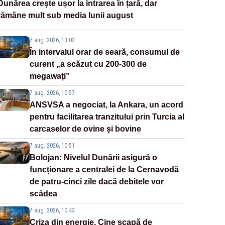
Dunărea crește ușor la intrarea în țară, dar
rămâne mult sub media lunii august
7 aug. 2026, 13:02
În intervalul orar de seară, consumul de
curent „a scăzut cu 200-300 de
megawați”
7 aug. 2026, 10:57
ANSVSA a negociat, la Ankara, un acord
pentru facilitarea tranzitului prin Turcia al
carcaselor de ovine și bovine
7 aug. 2026, 10:51
Bolojan: Nivelul Dunării asigură o
funcționare a centralei de la Cernavodă
de patru-cinci zile dacă debitele vor
scădea
7 aug. 2026, 10:43
Criza din energie. Cine scapă de