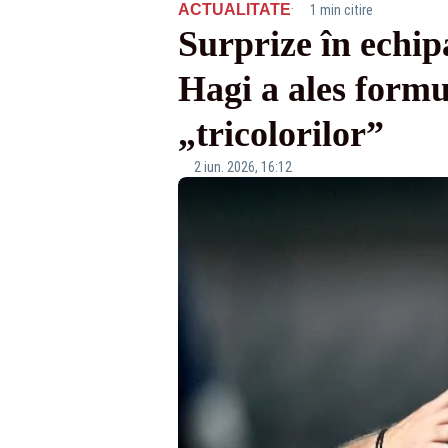
·
ACTUALITATE
1 min citire
Surprize în echi
Hagi a ales formu
„tricolorilor”
2 iun. 2026, 16:12