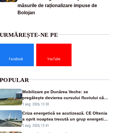
măsurile de raționalizare impuse de
Bolojan
URMĂREȘTE-NE PE
Facebook
YouTube
POPULAR
Mobilizare pe Dunărea Veche: se
pregătește devierea cursului fluviului către
Cernavodă – VIDEO
1 aug. 2026, 13:38
Criza energetică se acutizează. CE Oltenia
a oprit noaptea trecută un grup energetic
de la Rovinari
1 aug. 2026, 13:41