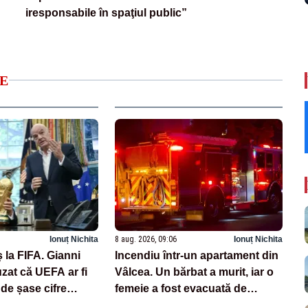
iresponsabile în spaţiul public”
E
Ionuț Nichita
8 aug. 2026, 09:06
Ionuț Nichita
 la FIFA. Gianni
Incendiu într-un apartament din
uzat că UEFA ar fi
Vâlcea. Un bărbat a murit, iar o
 de șase cifre
femeie a fost evacuată de
ă angajată
pompieri