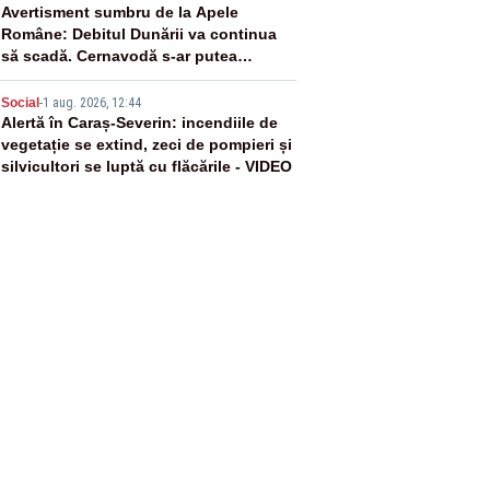
4
Avertisment sumbru de la Apele
Române: Debitul Dunării va continua
să scadă. Cernavodă s-ar putea
închide în 4 zile
5
Social
-
1 aug. 2026, 12:44
Alertă în Caraș-Severin: incendiile de
vegetație se extind, zeci de pompieri și
silvicultori se luptă cu flăcările - VIDEO