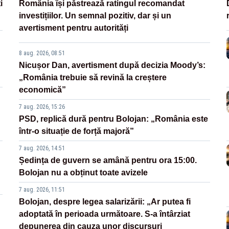
i
România își păstrează ratingul recomandat
investițiilor. Un semnal pozitiv, dar și un
avertisment pentru autorități
8 aug. 2026, 08:51
Nicușor Dan, avertisment după decizia Moody’s:
„România trebuie să revină la creștere
economică”
7 aug. 2026, 15:26
PSD, replică dură pentru Bolojan: „România este
într-o situație de forță majoră”
7 aug. 2026, 14:51
Ședința de guvern se amână pentru ora 15:00.
Bolojan nu a obținut toate avizele
7 aug. 2026, 11:51
Bolojan, despre legea salarizării: „Ar putea fi
adoptată în perioada următoare. S-a întârziat
depunerea din cauza unor discursuri