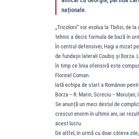
naționale.
„Tricolorii” vor evolua la Tbilisi, de l
tehnic a decis formula de bază în ur
În centrul defensivei, Hagi a mizat pe
de fundașii laterali Coubiș și Borza.
în timp ce linia ofensivă este compusă
Florinel Coman.
Iată echipa de start a României pentr
Borza – R. Marin, Screciu – Moruțan, 
Se anunță un meci destul de complica
crescut enorm în ultimii ani, iar rez
acest lucru.
De altfel, în urmă cu doar câteva zile