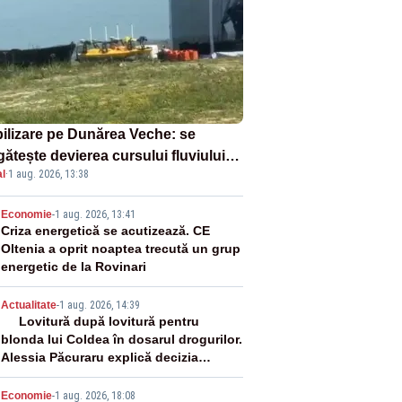
ilizare pe Dunărea Veche: se
ătește devierea cursului fluviului
l
·
1 aug. 2026, 13:38
re Cernavodă – VIDEO
2
Economie
-
1 aug. 2026, 13:41
Criza energetică se acutizează. CE
Oltenia a oprit noaptea trecută un grup
energetic de la Rovinari
3
Actualitate
-
1 aug. 2026, 14:39
Lovitură după lovitură pentru
blonda lui Coldea în dosarul drogurilor.
Alessia Păcuraru explică decizia
magistraților
Economie
-
1 aug. 2026, 18:08