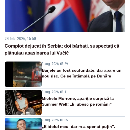
24 feb. 2026, 15:50
Complot dejucat în Serbia: doi bărbați, suspectați că
plănuiau asasinarea lui Vučić
9 aug. 2026, 08:29
Barjele au fost scufundate, dar apare un
nou risc. Ce se întâmplă pe Dunăre
9 aug. 2026, 08:11
Michele Morrone, apariție surpriză la
Summer Well: „Îi iubesc pe români”
9 aug. 2026, 08:05
„E idolul meu, dar m-a speriat puțin”.