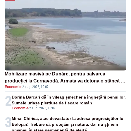
Mobilizare masivă pe Dunăre, pentru salvarea
producției la Cernavodă. Armata va detona o stâncă și
Economie
·
2 aug. 2026, 10:07
va devia apa fluviului - IMAGINI AERIENE
2
Dorina Barcari dă în vileag șmecheria înghețării pensiilor.
Sumele uriașe pierdute de fiecare român
Economie
-
2 aug. 2026, 10:09
3
Mihai Chirica, atac devastator la adresa progresiștilor lui
Bolojan: Trebuie să protejăm și natura, dar nu șținem
omaneii în stare permanentă de alertă