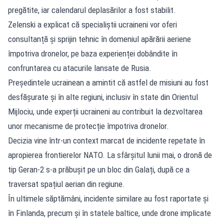
pregătite, iar calendarul deplasărilor a fost stabilit.
Zelenski a explicat că specialiștii ucraineni vor oferi
consultanță și sprijin tehnic în domeniul apărării aeriene
împotriva dronelor, pe baza experienței dobândite în
confruntarea cu atacurile lansate de Rusia.
Președintele ucrainean a amintit că astfel de misiuni au fost
desfășurate și în alte regiuni, inclusiv în state din Orientul
Mijlociu, unde experții ucraineni au contribuit la dezvoltarea
unor mecanisme de protecție împotriva dronelor.
Decizia vine într-un context marcat de incidente repetate în
apropierea frontierelor NATO. La sfârșitul lunii mai, o dronă de
tip Geran-2 s-a prăbușit pe un bloc din Galați, după ce a
traversat spațiul aerian din regiune.
În ultimele săptămâni, incidente similare au fost raportate și
în Finlanda, precum și în statele baltice, unde drone implicate