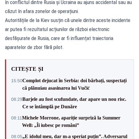
în conflictul dintre Rusia și Ucraina au ajuns accidental sau au
căzut în afara zonelor de operațiuni.
Autoritățile de la Kiev susțin că unele dintre aceste incidente
ar putea fi rezultatul acțiunilor de război electronic
desfășurate de Rusia, care ar fi influențat traiectoria
aparatelor de zbor fără pilot.
CITEȘTE ȘI
Complot dejucat în Serbia: doi bărbați, suspectați
15:50
că plănuiau asasinarea lui Vučić
Barjele au fost scufundate, dar apare un nou risc.
08:29
Ce se întâmplă pe Dunăre
Michele Morrone, apariție surpriză la Summer
08:11
Well: „Îi iubesc pe români”
„E idolul meu, dar m-a speriat puțin”. Adversarul
08:05