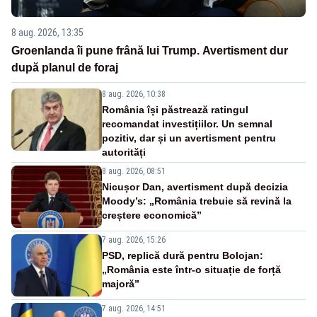
8 aug. 2026, 13:35
Groenlanda îi pune frână lui Trump. Avertisment dur
după planul de foraj
8 aug. 2026, 10:38
România își păstrează ratingul
recomandat investițiilor. Un semnal
pozitiv, dar și un avertisment pentru
autorități
8 aug. 2026, 08:51
Nicușor Dan, avertisment după decizia
Moody’s: „România trebuie să revină la
creștere economică”
7 aug. 2026, 15:26
PSD, replică dură pentru Bolojan:
„România este într-o situație de forță
majoră”
7 aug. 2026, 14:51