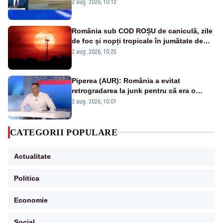
protejăm și natura, dar nu șținem omaneii
2 aug. 2026, 10:12
în stare permanentă de alertă
România sub COD ROȘU de caniculă, zile
de foc și nopți tropicale în jumătate de
țară
2 aug. 2026, 10:25
Piperea (AUR): România a evitat
retrogradarea la junk pentru că era o
catastrofă pentru bănci și fondurile de
2 aug. 2026, 10:01
pensii
CATEGORII POPULARE
Actualitate
Politica
Economie
Social