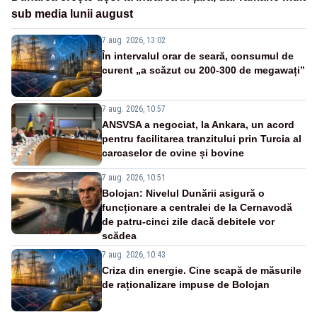
sub media lunii august
7 aug. 2026, 13:02
În intervalul orar de seară, consumul de
curent „a scăzut cu 200-300 de megawați”
7 aug. 2026, 10:57
ANSVSA a negociat, la Ankara, un acord
pentru facilitarea tranzitului prin Turcia al
carcaselor de ovine și bovine
7 aug. 2026, 10:51
Bolojan: Nivelul Dunării asigură o
funcționare a centralei de la Cernavodă
de patru-cinci zile dacă debitele vor
scădea
7 aug. 2026, 10:43
Criza din energie. Cine scapă de măsurile
de raționalizare impuse de Bolojan