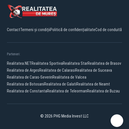
Contact
Termeni și condiții
Politică de confidențialitate
Cod de conduită
Parteneri:
Realitatea.NET
Realitatea Sportiva
Realitatea Star
Realitatea de Brasov
Realitatea de Arges
Realitatea de Calarasi
Realitatea de Suceava
Realitatea de Caras-Severin
Realitatea de Valcea
Realitatea de Botosani
Realitatea de Galati
Realitatea de Neamt
Realitatea de Constanta
Realitatea de Teleorman
Realitatea de Buzau
© 2026 PHG Media Invest LLC
Facebook
YouTube