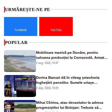
URMĂREȘTE-NE PE
Facebook
YouTube
POPULAR
Mobilizare masivă pe Dunăre, pentru
salvarea producției la Cernavodă. Armata
va detona o stâncă și va devia apa
2 aug. 2026, 10:07
fluviului - IMAGINI AERIENE
Dorina Barcari dă în vileag șmecheria
înghețării pensiilor. Sumele uriașe
pierdute de fiecare român
2 aug. 2026, 10:09
Mihai Chirica, atac devastator la adresa
progresiștilor lui Bolojan: Trebuie să