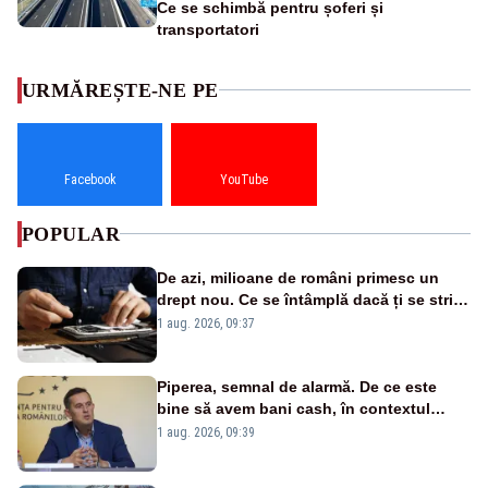
Ce se schimbă pentru șoferi și
transportatori
URMĂREȘTE-NE PE
Facebook
YouTube
POPULAR
De azi, milioane de români primesc un
drept nou. Ce se întâmplă dacă ți se strică
un produs
1 aug. 2026, 09:37
Piperea, semnal de alarmă. De ce este
bine să avem bani cash, în contextul
alertei energetice?
1 aug. 2026, 09:39