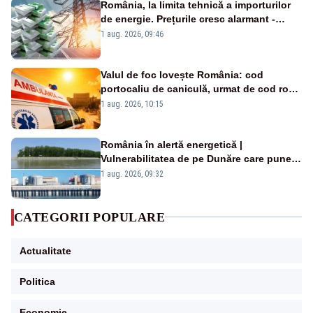
România, la limita tehnică a importurilor
de energie. Prețurile cresc alarmant -
Analiză Realitatea Plus
1 aug. 2026, 09:46
Valul de foc lovește România: cod
portocaliu de caniculă, urmat de cod roșu
duminică. Temperaturile urcă spre 40°C
1 aug. 2026, 10:15
România în alertă energetică |
Vulnerabilitatea de pe Dunăre care pune
în pericol Centrala Cernavodă era
1 aug. 2026, 09:32
cunoscută de pe vremea lui Ceaușescu
CATEGORII POPULARE
Actualitate
Politica
Economie