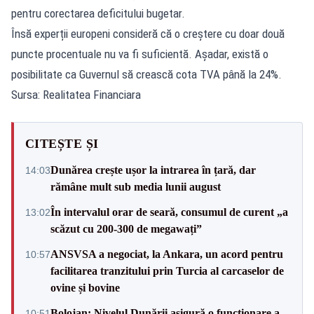
pentru corectarea deficitului bugetar.
Însă experții europeni consideră că o creștere cu doar două
puncte procentuale nu va fi suficientă. Așadar, există o
posibilitate ca Guvernul să crească cota TVA până la 24%.
Sursa: Realitatea Financiara
CITEȘTE ȘI
Dunărea crește ușor la intrarea în țară, dar
14:03
rămâne mult sub media lunii august
În intervalul orar de seară, consumul de curent „a
13:02
scăzut cu 200-300 de megawați”
ANSVSA a negociat, la Ankara, un acord pentru
10:57
facilitarea tranzitului prin Turcia al carcaselor de
ovine și bovine
Bolojan: Nivelul Dunării asigură o funcționare a
10:51