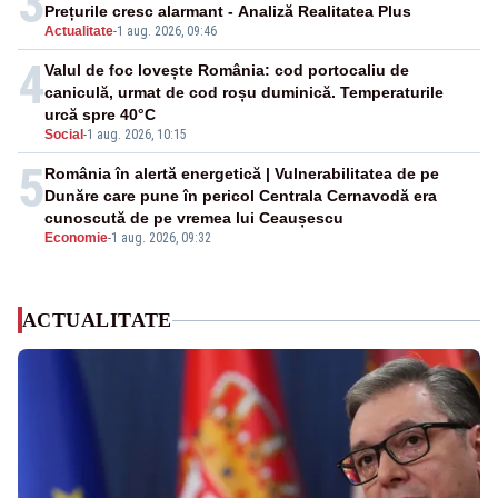
3
Prețurile cresc alarmant - Analiză Realitatea Plus
Actualitate
-
1 aug. 2026, 09:46
4
Valul de foc lovește România: cod portocaliu de
caniculă, urmat de cod roșu duminică. Temperaturile
urcă spre 40°C
Social
-
1 aug. 2026, 10:15
5
România în alertă energetică | Vulnerabilitatea de pe
Dunăre care pune în pericol Centrala Cernavodă era
cunoscută de pe vremea lui Ceaușescu
Economie
-
1 aug. 2026, 09:32
ACTUALITATE