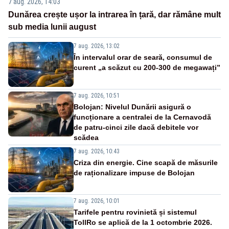
7 aug. 2026, 14:03
Dunărea crește ușor la intrarea în țară, dar rămâne mult
sub media lunii august
7 aug. 2026, 13:02
În intervalul orar de seară, consumul de
curent „a scăzut cu 200-300 de megawați”
7 aug. 2026, 10:51
Bolojan: Nivelul Dunării asigură o
funcționare a centralei de la Cernavodă
de patru-cinci zile dacă debitele vor
scădea
7 aug. 2026, 10:43
Criza din energie. Cine scapă de măsurile
de raționalizare impuse de Bolojan
7 aug. 2026, 10:01
Tarifele pentru rovinietă și sistemul
TollRo se aplică de la 1 octombrie 2026.