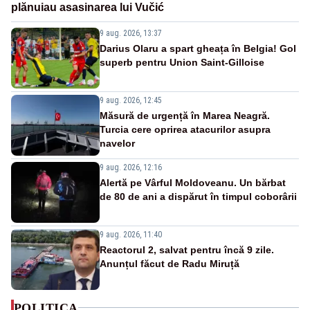
plănuiau asasinarea lui Vučić
9 aug. 2026, 13:37
Darius Olaru a spart gheața în Belgia! Gol
superb pentru Union Saint-Gilloise
9 aug. 2026, 12:45
Măsură de urgență în Marea Neagră.
Turcia cere oprirea atacurilor asupra
navelor
9 aug. 2026, 12:16
Alertă pe Vârful Moldoveanu. Un bărbat
de 80 de ani a dispărut în timpul coborârii
9 aug. 2026, 11:40
Reactorul 2, salvat pentru încă 9 zile.
Anunțul făcut de Radu Miruță
POLITICA