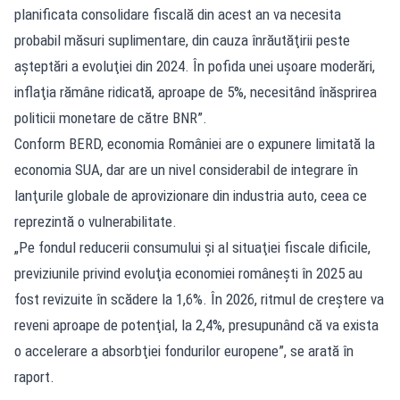
planificata consolidare fiscală din acest an va necesita
probabil măsuri suplimentare, din cauza înrăutăţirii peste
aşteptări a evoluţiei din 2024. În pofida unei uşoare moderări,
inflaţia rămâne ridicată, aproape de 5%, necesitând înăsprirea
politicii monetare de către BNR”.
Conform BERD, economia României are o expunere limitată la
economia SUA, dar are un nivel considerabil de integrare în
lanţurile globale de aprovizionare din industria auto, ceea ce
reprezintă o vulnerabilitate.
„Pe fondul reducerii consumului şi al situaţiei fiscale dificile,
previziunile privind evoluţia economiei româneşti în 2025 au
fost revizuite în scădere la 1,6%. În 2026, ritmul de creştere va
reveni aproape de potenţial, la 2,4%, presupunând că va exista
o accelerare a absorbţiei fondurilor europene”, se arată în
raport.