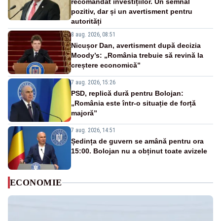
recomandat investițiilor. Un semnal
pozitiv, dar și un avertisment pentru
autorități
8 aug. 2026, 08:51
Nicușor Dan, avertisment după decizia
Moody’s: „România trebuie să revină la
creștere economică”
7 aug. 2026, 15:26
PSD, replică dură pentru Bolojan:
„România este într-o situație de forță
majoră”
7 aug. 2026, 14:51
Ședința de guvern se amână pentru ora
15:00. Bolojan nu a obținut toate avizele
ECONOMIE