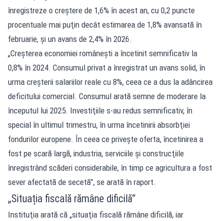
înregistreze o creştere de 1,6% în acest an, cu 0,2 puncte
procentuale mai puţin decât estimarea de 1,8% avansată în
februarie, şi un avans de 2,4% în 2026.
„Creşterea economiei româneşti a încetinit semnificativ la
0,8% în 2024. Consumul privat a înregistrat un avans solid, în
urma creşterii salariilor reale cu 8%, ceea ce a dus la adâncirea
deficitului comercial. Consumul arată semne de moderare la
începutul lui 2025. Investiţiile s-au redus semnificativ, în
special în ultimul trimestru, în urma încetinirii absorbţiei
fondurilor europene. În ceea ce priveşte oferta, încetinirea a
fost pe scară largă, industria, serviciile şi construcţiile
înregistrând scăderi considerabile, în timp ce agricultura a fost
sever afectată de secetă”, se arată în raport.
„Situația fiscală rămâne dificilă”
Instituţia arată că „situaţia fiscală rămâne dificilă, iar