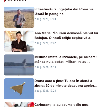
Infrastructura irigațiilor din România,
lăsată în paragină
2 aug. 2026, 15:38
Ana Maria Păcuraru demască planul lui
Bolojan. O nouă ediție explozivă a
emisiunii „Miza Zilei” la Realitatea PLUS
2 aug. 2026, 15:42
Misiune ratată la Izvoarele, pe Dunăre:
stânca nu a cedat, militarii reiau
detonările luni – VIDEO
2 aug. 2026, 15:48
Drona care a ținut Tulcea în alertă a
zburat 20 de minute deasupra apelor
României. Au fost ridicate două F-16
2 aug. 2026, 19:28
Carburanții s-au scumpit din nou,