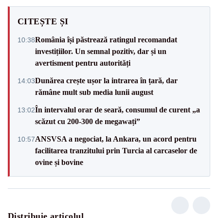
CITEȘTE ȘI
România își păstrează ratingul recomandat
10:38
investițiilor. Un semnal pozitiv, dar și un
avertisment pentru autorități
Dunărea crește ușor la intrarea în țară, dar
14:03
rămâne mult sub media lunii august
În intervalul orar de seară, consumul de curent „a
13:02
scăzut cu 200-300 de megawați”
ANSVSA a negociat, la Ankara, un acord pentru
10:57
facilitarea tranzitului prin Turcia al carcaselor de
ovine și bovine
Distribuie articolul