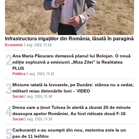
Infrastructura irigațiilor din România, lăsată în paragină
Economie
·
2 aug. 2026, 15:38
2
Ana Maria Păcuraru demască planul lui Bolojan. O nouă
ediție explozivă a emisiunii „Miza Zilei” la Realitatea
PLUS
Politica
-
2 aug. 2026, 15:42
3
Misiune ratată la Izvoarele, pe Dunăre: stânca nu a cedat,
militarii reiau detonările luni – VIDEO
Social
-
2 aug. 2026, 15:48
4
Drona care a ținut Tulcea în alertă a zburat 20 de minute
deasupra apelor României. Au fost ridicate două F-16
Social
-
2 aug. 2026, 19:28
5
Carburanții s-au scumpit din nou, motorina este la un
pas de 11 lei/litru