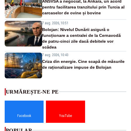
ANSVSA a negociat, la Ankara, un acord
pentru facilitarea tranzitului prin Turcia al
carcaselor de ovine și bovine
7 aug. 2026, 10:51
Bolojan: Nivelul Dunării asigură o
funcționare a centralei de la Cernavodă
de patru-cinci zile dacă debitele vor
scădea
7 aug. 2026, 10:43
Criza din energie. Cine scapă de măsurile
de raționalizare impuse de Bolojan
URMĂREȘTE-NE PE
Facebook
YouTube
POPULAR