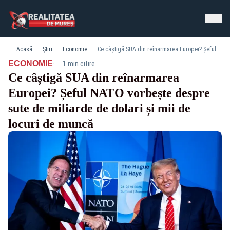
Acasă
Știri
Economie
Ce câștigă SUA din reînarmarea Europei? Șeful NATO vorbește despre sute de miliarde de dolari și mii de locuri de muncă
·
ECONOMIE
1 min citire
Ce câștigă SUA din reînarmarea
Europei? Șeful NATO vorbește despre
sute de miliarde de dolari și mii de
locuri de muncă