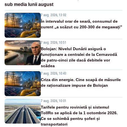
sub media lunii august
7 aug. 2026, 13:02
În intervalul orar de seară, consumul de
curent „a scăzut cu 200-300 de megawați”
7 aug. 2026, 10:51
Bolojan: Nivelul Dunării asigură o
funcționare a centralei de la Cernavodă
de patru-cinci zile dacă debitele vor
scădea
7 aug. 2026, 10:43
Criza din energie. Cine scapă de măsurile
de raționalizare impuse de Bolojan
7 aug. 2026, 10:01
Tarifele pentru rovinietă și sistemul
TollRo se aplică de la 1 octombrie 2026.
Ce se schimbă pentru șoferi și
transportatori