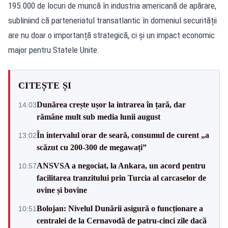
195.000 de locuri de muncă în industria americană de apărare,
subliniind că parteneriatul transatlantic în domeniul securității
are nu doar o importanță strategică, ci și un impact economic
major pentru Statele Unite.
CITEȘTE ȘI
Dunărea crește ușor la intrarea în țară, dar
14:03
rămâne mult sub media lunii august
În intervalul orar de seară, consumul de curent „a
13:02
scăzut cu 200-300 de megawați”
ANSVSA a negociat, la Ankara, un acord pentru
10:57
facilitarea tranzitului prin Turcia al carcaselor de
ovine și bovine
Bolojan: Nivelul Dunării asigură o funcționare a
10:51
centralei de la Cernavodă de patru-cinci zile dacă