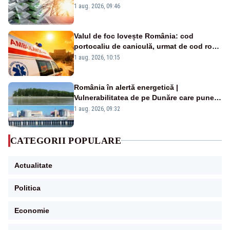
Analiză Realitatea Plus
1 aug. 2026, 09:46
Valul de foc lovește România: cod
portocaliu de caniculă, urmat de cod roșu
duminică. Temperaturile urcă spre 40°C
1 aug. 2026, 10:15
România în alertă energetică |
Vulnerabilitatea de pe Dunăre care pune
în pericol Centrala Cernavodă era
1 aug. 2026, 09:32
cunoscută de pe vremea lui Ceaușescu
CATEGORII POPULARE
Actualitate
Politica
Economie