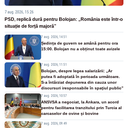
7 aug. 2026, 15:26
PSD, replică dură pentru Bolojan: „România este într-o
situație de forță majoră”
7 aug. 2026, 14:51
Ședința de guvern se amână pentru ora
15:00. Bolojan nu a obținut toate avizele
7 aug. 2026, 11:51
Bolojan, despre legea salarizării: „Ar
putea fi adoptată în perioada următoare.
S-a întârziat depunerea din cauza unor
discursuri iresponsabile în spaţiul public”
7 aug. 2026, 10:57
ANSVSA a negociat, la Ankara, un acord
pentru facilitarea tranzitului prin Turcia al
carcaselor de ovine și bovine
7 aug. 2026, 09:49