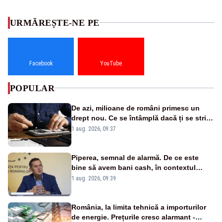
URMĂREȘTE-NE PE
Facebook
YouTube
POPULAR
De azi, milioane de români primesc un
drept nou. Ce se întâmplă dacă ți se strică
un produs
1 aug. 2026, 09:37
Piperea, semnal de alarmă. De ce este
bine să avem bani cash, în contextul
alertei energetice?
1 aug. 2026, 09:39
România, la limita tehnică a importurilor
de energie. Prețurile cresc alarmant -