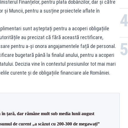
nisterul Finanțelor, pentru plata dobânzilor, dar și către
or și Muncii, pentru a susține proiectele aflate în
suplimentari sunt așteptați pentru a acoperi obligațiile
utoritățile au precizat că fără această rectificare,
cesare pentru a-și onora angajamentele față de personal.
tificare bugetară până la finalul anului, pentru a acoperi
statului. Decizia vine în contextul presiunilor tot mai mari
lile curente și de obligațiile financiare ale României.
a în țară, dar rămâne mult sub media lunii august
onsumul de curent „a scăzut cu 200-300 de megawați”