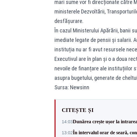
mari sume vor fi direcționate către Mi
ministerele Dezvoltării, Transporturil
desfășurare.
În cazul Ministerului Apărării, banii 
imediate legate de pensii și salarii. A
instituția nu ar fi avut resursele ne
Executivul are în plan și o a doua rec
nevoile de finanțare ale instituțiilor 
asupra bugetului, generate de cheltuie
Sursa: Newsinn
CITEȘTE ȘI
Dunărea crește ușor la intrare
14:03
În intervalul orar de seară, c
13:02