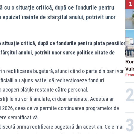
1
ă cu o situație critică, după ce fondurile pentru
u epuizat înainte de sfârșitul anului, potrivit unor
.
 situație critică, după ce fondurile pentru plata pensiilor
sfârșitul anului, potrivit unor surse politice citate de
Rom
Vul
n rectificarea bugetară, atunci când o parte din bani vor
Econ
pun
 Oficialii au ajuns astfel să redirecționeze fonduri
cun
a acoperi plățile restante către personal.
tițiile nu vor fi anulate, ci doar amânate. Acestea ar
ul 2026, ceea ce va permite continuarea programelor de
iere semnificativă.
 discută prima rectificare bugetară din acest an. Cele mai