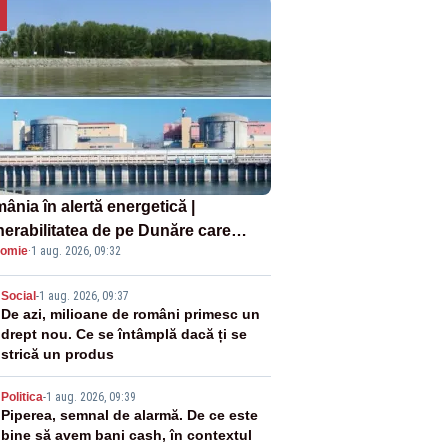
ânia în alertă energetică |
nerabilitatea de pe Dunăre care
omie
·
1 aug. 2026, 09:32
e în pericol Centrala Cernavodă era
oscută de pe vremea lui Ceaușescu
2
Social
-
1 aug. 2026, 09:37
De azi, milioane de români primesc un
drept nou. Ce se întâmplă dacă ți se
strică un produs
3
Politica
-
1 aug. 2026, 09:39
Piperea, semnal de alarmă. De ce este
bine să avem bani cash, în contextul