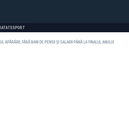
NATATE
SPORT
L APĂRĂRII, FĂRĂ BANI DE PENSII ȘI SALARII PÂNĂ LA FINALUL ANULUI