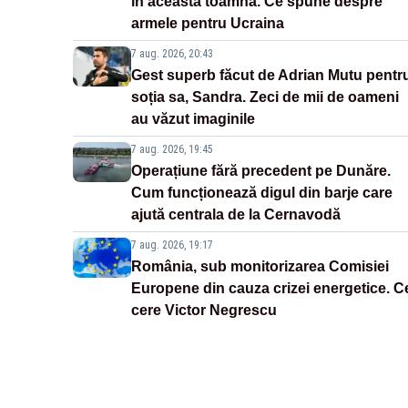
în această toamnă. Ce spune despre
armele pentru Ucraina
7 aug. 2026, 20:43
Gest superb făcut de Adrian Mutu pentr
soția sa, Sandra. Zeci de mii de oameni
au văzut imaginile
7 aug. 2026, 19:45
Operațiune fără precedent pe Dunăre.
Cum funcționează digul din barje care
ajută centrala de la Cernavodă
7 aug. 2026, 19:17
România, sub monitorizarea Comisiei
Europene din cauza crizei energetice. C
cere Victor Negrescu