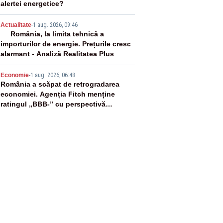
alertei energetice?
4
Actualitate
-
1 aug. 2026, 09:46
România, la limita tehnică a
importurilor de energie. Prețurile cresc
alarmant - Analiză Realitatea Plus
5
Economie
-
1 aug. 2026, 06:48
România a scăpat de retrogradarea
economiei. Agenția Fitch menține
ratingul „BBB-” cu perspectivă
negativă