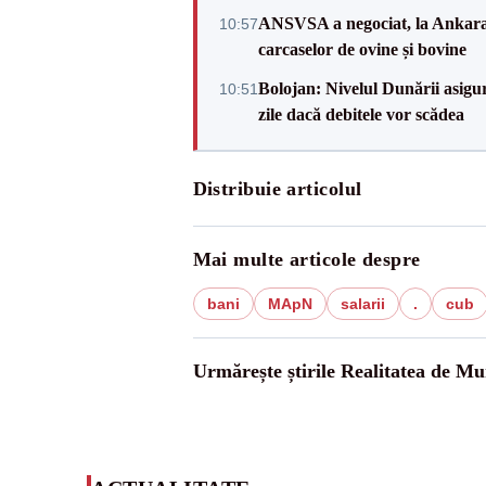
ANSVSA a negociat, la Ankara, 
10:57
carcaselor de ovine și bovine
Bolojan: Nivelul Dunării asigur
10:51
zile dacă debitele vor scădea
Distribuie articolul
Mai multe articole despre
bani
MApN
salarii
.
cub
Urmărește știrile Realitatea de Mu