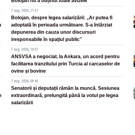
Bolojan nu a obținut toate avizele
7 aug. 2026, 11:51
Bolojan, despre legea salarizării: „Ar putea fi
u
adoptată în perioada următoare. S-a întârziat
depunerea din cauza unor discursuri
iresponsabile în spaţiul public”
7 aug. 2026, 10:57
ANSVSA a negociat, la Ankara, un acord pentru
facilitarea tranzitului prin Turcia al carcaselor de
ovine și bovine
7 aug. 2026, 09:49
Senatorii și deputații rămân la muncă. Sesiunea
e
extraordinară, prelungită până la votul pe legea
salarizării