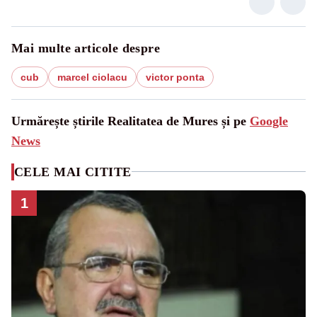
Mai multe articole despre
cub
marcel ciolacu
victor ponta
Urmărește știrile Realitatea de Mures și pe
Google
News
CELE MAI CITITE
1