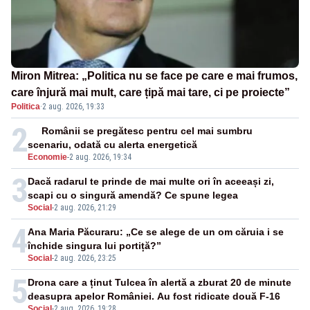
Miron Mitrea: „Politica nu se face pe care e mai frumos,
care înjură mai mult, care țipă mai tare, ci pe proiecte”
Politica
·
2 aug. 2026, 19:33
2
Românii se pregătesc pentru cel mai sumbru
scenariu, odată cu alerta energetică
Economie
-
2 aug. 2026, 19:34
3
Dacă radarul te prinde de mai multe ori în aceeași zi,
scapi cu o singură amendă? Ce spune legea
Social
-
2 aug. 2026, 21:29
4
Ana Maria Păcuraru: „Ce se alege de un om căruia i se
închide singura lui portiță?”
Social
-
2 aug. 2026, 23:25
5
Drona care a ținut Tulcea în alertă a zburat 20 de minute
deasupra apelor României. Au fost ridicate două F-16
Social
-
2 aug. 2026, 19:28