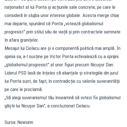
naționalist al lui Ponta și acțiunile sale concrete, pe care le
consideră în slujba unor interese globale. Acesta merge chiar
mai departe, spunând că Ponta „votează globalismul
progresist” prin stilul său de viață și prin contractele semnate
în afara granițelor.
Mesajul lui Ciolacu are și o componentă politică mai amplă. În
opinia sa, a-l susține pe Victor Ponta echivalează cu a sprijini
„globalismul progresist” al unor figuri precum Nicușor Dan.
Liderul PSD lasă de înțeles că alianțele și strategiile din jurul
lui Ponta sunt, de fapt, în contradicție cu valorile suveranității
pe care le proclamă.
„Să alegi suveranismul tău înseamnă să votezi fix globalismul
găștii lui Nicușor Dan”, a concluzionat Ciolacu.
Sursa: Newsinn