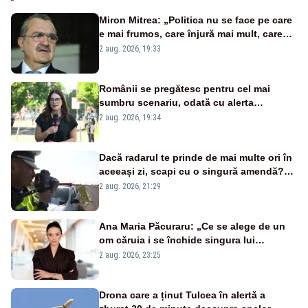
Miron Mitrea: „Politica nu se face pe care
e mai frumos, care înjură mai mult, care
țipă mai tare, ci pe proiecte”
2 aug. 2026, 19:33
Românii se pregătesc pentru cel mai
sumbru scenariu, odată cu alerta
energetică
2 aug. 2026, 19:34
Dacă radarul te prinde de mai multe ori în
aceeași zi, scapi cu o singură amendă?
Ce spune legea
2 aug. 2026, 21:29
Ana Maria Păcuraru: „Ce se alege de un
om căruia i se închide singura lui
portiță?”
2 aug. 2026, 23:25
Drona care a ținut Tulcea în alertă a