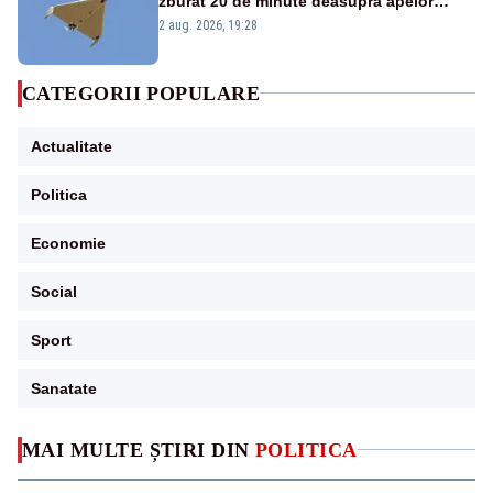
zburat 20 de minute deasupra apelor
României. Au fost ridicate două F-16
2 aug. 2026, 19:28
CATEGORII POPULARE
Actualitate
Politica
Economie
Social
Sport
Sanatate
MAI MULTE ȘTIRI DIN
POLITICA