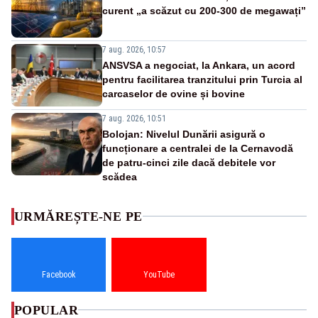
curent „a scăzut cu 200-300 de megawați”
7 aug. 2026, 10:57
ANSVSA a negociat, la Ankara, un acord
pentru facilitarea tranzitului prin Turcia al
carcaselor de ovine și bovine
7 aug. 2026, 10:51
Bolojan: Nivelul Dunării asigură o
funcționare a centralei de la Cernavodă
de patru-cinci zile dacă debitele vor
scădea
URMĂREȘTE-NE PE
Facebook
YouTube
POPULAR