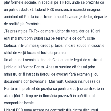
platformele sociale, în special pe TikTok, unde se prezintă ca
un patriot dedicat. Liderul PSD ironizează această imagine,
amintind că Ponta își petrece timpul în vacanțe de lux, departe
de realitățile României.
„Te prezinți pe TikTok ca mare iubitor de țară, dar de 10 ani
ești mai mult prin Dubai sau pe terenurile de golf”, scrie
Ciolacu, într-un mesaj direct și tăios, în care aduce în discuție
stilul de viață luxos al fostului premier.
Un alt punct sensibil atins de Ciolacu este legat de statutul
juridic al lui Victor Ponta. Acesta susține că fostul prim-
ministru ar fi intrat în Baroul de avocați fără examen și cu
documente controversate. Mai mult, Ciolacu insinuează că
Ponta ar fi profitat de poziția sa pentru a obține contracte în
afara țării, în timp ce în România pozează în apărător al
companiilor locale.
Liderul PSD pune accent pe contradicțiile dintre discursul