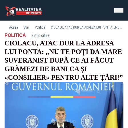
Acasă
Știri
Politica
CIOLACU, ATAC DUR LA ADRESA LUI PONTA: „NU TE POȚI DA MARE SUVERANIST DUPĂ CE AI FĂCUT GRĂMEZI DE BANI CA ȘI «CONSILIER» PENTRU ALTE ȚĂRI!”
·
POLITICA
2 min citire
CIOLACU, ATAC DUR LA ADRESA
LUI PONTA: „NU TE POȚI DA MARE
SUVERANIST DUPĂ CE AI FĂCUT
GRĂMEZI DE BANI CA ȘI
«CONSILIER» PENTRU ALTE ȚĂRI!”