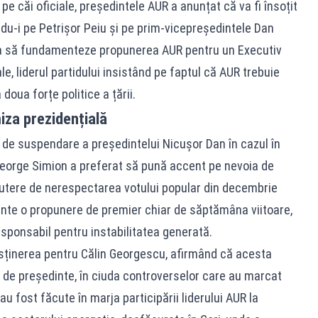
 pe căi oficiale, președintele AUR a anunțat că va fi însoțit
du-i pe Petrișor Peiu și pe prim-vicepreședintele Dan
a să fundamenteze propunerea AUR pentru un Executiv
le, liderul partidului insistând pe faptul că AUR trebuie
doua forțe politice a țării.
iza prezidențială
ă de suspendare a președintelui Nicușor Dan în cazul în
 George Simion a preferat să pună accent pe nevoia de
putere de nerespectarea votului popular din decembrie
zinte o propunere de premier chiar de săptămâna viitoare,
sponsabil pentru instabilitatea generată.
susținerea pentru Călin Georgescu, afirmând că acesta
a de președinte, în ciuda controverselor care au marcat
au fost făcute în marja participării liderului AUR la