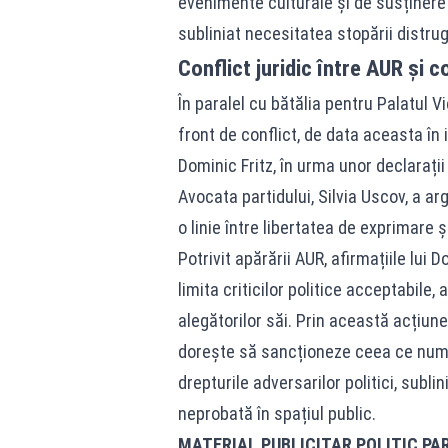
evenimente culturale și de susținere 
subliniat necesitatea stopării distrug
Conflict juridic între AUR și
În paralel cu bătălia pentru Palatul 
front de conflict, de data aceasta în i
Dominic Fritz, în urma unor declarații
Avocata partidului, Silvia Uscov, a a
o linie între libertatea de exprimare 
Potrivit apărării AUR, afirmațiile lui
limita criticilor politice acceptabile,
alegătorilor săi. Prin această acțiun
dorește să sancționeze ceea ce num
drepturile adversarilor politici, subl
neprobată în spațiul public.
MATERIAL PUBLICITAR POLITIC PA