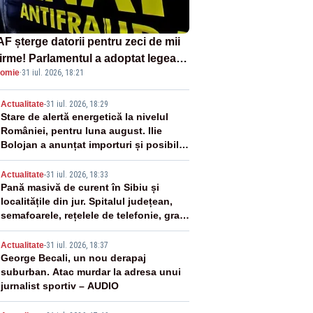
F șterge datorii pentru zeci de mii
firme! Parlamentul a adoptat legea
omie
·
31 iul. 2026, 18:21
ind amnistia fiscală
2
Actualitate
-
31 iul. 2026, 18:29
Stare de alertă energetică la nivelul
României, pentru luna august. Ilie
Bolojan a anunțat importuri și posibile
restricții – VIDEO
3
Actualitate
-
31 iul. 2026, 18:33
Pană masivă de curent în Sibiu și
localitățile din jur. Spitalul județean,
semafoarele, rețelele de telefonie, grav
afectate
4
Actualitate
-
31 iul. 2026, 18:37
George Becali, un nou derapaj
suburban. Atac murdar la adresa unui
jurnalist sportiv – AUDIO