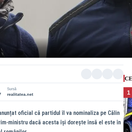
CE
Sursă
1
7
realitatea.net
nunțat oficial că partidul îl va nominaliza pe Călin
im-ministru dacă acesta își dorește însă el este în
l românilor.