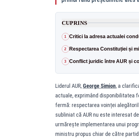
CUPRINS
Critici la adresa actualei cond
1
Respectarea Constituției și mi
2
Conflict juridic între AUR și
3
Liderul AUR,
George Simion
, a clarifi
actuale, exprimând disponibilitatea fo
fermă: respectarea voinței alegătorilo
subliniat că AUR nu este interesat de
urmărește implementarea unui progr
ministru propus chiar de către partid