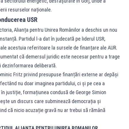
a sectorului energetic, desfășurate în Gorj, unde a
erii resurselor naționale.
 conducerea USR
Victoria, Alianța pentru Unirea Românilor a deschis un nou
nstanță. Partidul l-a dat în judecată pe liderul USR,
 ale acestuia referitoare la sursele de finanțare ale AUR.
rgumentat că demersul juridic este necesar pentru a trage
și dezinformarea deliberată.
 Dominic Fritz privind presupuse finanțări externe ar depăși
 afectând nu doar imaginea partidului, ci și pe cea a
e în justiție, formațiunea condusă de George Simion
ește un discurs care subminează democrația și
iniind că nicio acuzație gravă nu ar trebui să rămână
RTIDUL ALIANȚA PENTRU UNIREA ROMANILOR