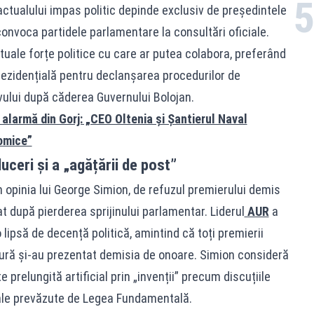
 actualului impas politic depinde exclusiv de președintele
convoca partidele parlamentare la consultări oficiale.
uale forțe politice cu care ar putea colabora, preferând
ezidențială pentru declanșarea procedurilor de
ului după căderea Guvernului Bolojan.
larmă din Gorj: „CEO Oltenia și Șantierul Naval
omice”
uceri și a „agățării de post”
n opinia lui George Simion, de refuzul premierului demis
at după pierderea sprijinului parlamentar. Liderul
AUR
a
lipsă de decență politică, amintind că toți premierii
ură și-au prezentat demisia de onoare. Simion consideră
 prelungită artificial prin „invenții” precum discuțiile
ciale prevăzute de Legea Fundamentală.