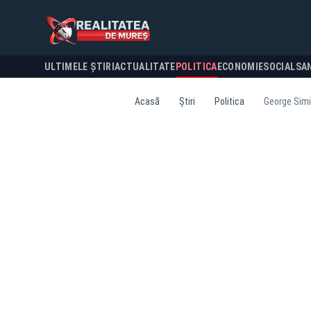
ULTIMELE ȘTIRI
ACTUALITATE
POLITICA
ECONOMIE
SOCIAL
SA
Acasă
Știri
Politica
George Simio