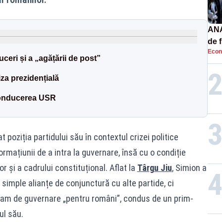
ANA
de 
Econ
priv
uceri și a „agățării de post”
za prezidențială
 conducerea USR
cat poziția partidului său în contextul crizei politice
rmațiunii de a intra la guvernare, însă cu o condiție
r și a cadrului constituțional. Aflat la
Târgu Jiu
, Simion a
 simple alianțe de conjunctură cu alte partide, ci
am de guvernare „pentru români”, condus de un prim-
ul său.