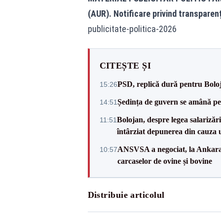
(AUR). Notificare privind transparen
publicitate-politica-2026
CITEȘTE ȘI
PSD, replică dură pentru Boloj
15:26
Ședința de guvern se amână pen
14:51
Bolojan, despre legea salarizăr
11:51
întârziat depunerea din cauza u
ANSVSA a negociat, la Ankara, 
10:57
carcaselor de ovine și bovine
Distribuie articolul