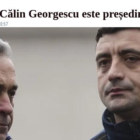
ălin Georgescu este președint
20:57