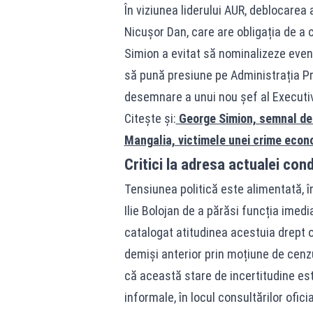
În viziunea liderului AUR, deblocarea
Nicușor Dan, care are obligația de a 
Simion a evitat să nominalizeze event
să pună presiune pe Administrația Pr
desemnare a unui nou șef al Executiv
Citește și:
George Simion, semnal de a
Mangalia, victimele unei crime econ
Critici la adresa actualei cond
Tensiunea politică este alimentată, î
Ilie Bolojan de a părăsi funcția imedi
catalogat atitudinea acestuia drept o 
demiși anterior prin moțiune de cenz
că această stare de incertitudine este
informale, în locul consultărilor ofi