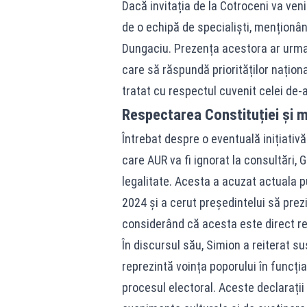
Dacă invitația de la Cotroceni va veni
de o echipă de specialiști, menționân
Dungaciu. Prezența acestora ar urm
care să răspundă priorităților naționa
tratat cu respectul cuvenit celei de-a 
Respectarea Constituției și m
Întrebat despre o eventuală inițiativ
care AUR va fi ignorat la consultări,
legalitate. Acesta a acuzat actuala 
2024 și a cerut președintelui să pre
considerând că acesta este direct re
În discursul său, Simion a reiterat 
reprezintă voința poporului în funcți
procesul electoral. Aceste declarații 