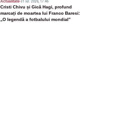
5
Actualitate
-
31 iul. 2026, 17:46
Cristi Chivu și Gică Hagi, profund
marcați de moartea lui Franco Baresi:
„O legendă a fotbalului mondial”