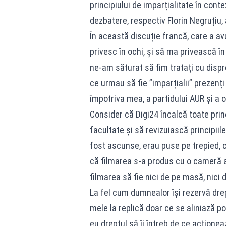
principiului de imparțialitate în conte
dezbatere, respectiv Florin Negruțiu,
În această discuție francă, care a avut
privesc în ochi, și să ma privească în 
ne-am săturat să fim tratați cu dispreț,
ce urmau să fie ”imparțialii” prezen
împotriva mea, a partidului AUR și a 
Consider că Digi24 încalcă toate princ
facultate și să revizuiască principiile
fost ascunse, erau puse pe trepied, co
că filmarea s-a produs cu o cameră a
filmarea să fie nici de pe masă, nici d
La fel cum dumnealor își rezervă drept
mele la replică doar ce se aliniază pol
eu dreptul să îi întreb de ce acțione