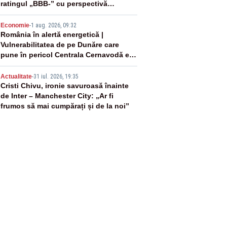
ratingul „BBB-” cu perspectivă
negativă
4
Economie
-
1 aug. 2026, 09:32
România în alertă energetică |
Vulnerabilitatea de pe Dunăre care
pune în pericol Centrala Cernavodă era
cunoscută de pe vremea lui Ceaușescu
5
Actualitate
-
31 iul. 2026, 19:35
Cristi Chivu, ironie savuroasă înainte
de Inter – Manchester City: „Ar fi
frumos să mai cumpărați și de la noi”