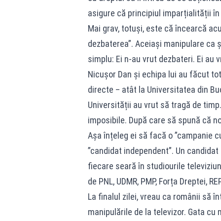
asigure că principiul imparțialității î
Mai grav, totuși, este că încearcă a
dezbaterea”. Aceiași manipulare ca și
simplu: Ei n-au vrut dezbateri. Ei au vr
Nicușor Dan și echipa lui au făcut to
directe – atât la Universitatea din Bu
Universității au vrut să tragă de tim
imposibile. După care să spună că no
Așa înțeleg ei să facă o ”campanie c
”candidat independent”. Un candidat c
fiecare seară în studiourile televiziu
de PNL, UDMR, PMP, Forța Dreptei, REP
La finalul zilei, vreau ca românii să 
manipulările de la televizor. Gata cu 