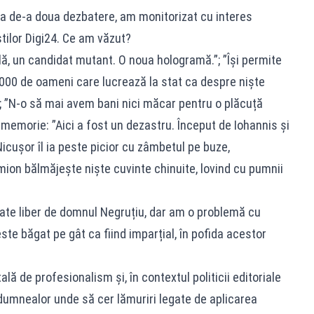
ea de-a doua dezbatere, am monitorizat cu interes
știlor Digi24. Ce am văzut?
lă, un candidat mutant. O noua hologramă.”; ”Își permite
00 de oameni care lucrează la stat ca despre niște
.”; ”N-o să mai avem bani nici măcar pentru o plăcuță
memorie: ”Aici a fost un dezastru. Început de Iohannis și
Nicușor îl ia peste picior cu zâmbetul pe buze,
imion bălmăjește niște cuvinte chinuite, lovind cu pumnii
ate liber de domnul Negruțiu, dar am o problemă cu
este băgat pe gât ca fiind imparțial, în pofida acestor
lă de profesionalism și, în contextul politicii editoriale
 dumnealor unde să cer lămuriri legate de aplicarea