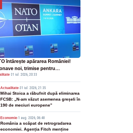
O întărește apărarea României!
onave noi, trimise pentru
litate
·
31 iul. 2026, 20:33
erceptarea și distrugerea dronelor
2
Actualitate
-
31 iul. 2026, 21:35
Mihai Stoica a răbufnit după eliminarea
FCSB: „N-am văzut asemenea greșeli în
190 de meciuri europene”
3
Economie
-
1 aug. 2026, 06:48
România a scăpat de retrogradarea
economiei. Agenția Fitch menține