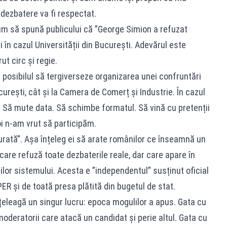
n dezbatere va fi respectat.
cum să spună publicului că ”George Simion a refuzat
 în cazul Universității din București. Adevărul este
ut circ și regie.
t posibilul să tergiverseze organizarea unei confruntări
curești, cât și la Camera de Comerț și Industrie. În cazul
p. Să mute data. Să schimbe formatul. Să vină cu pretenții
i n-am vrut să participăm.
urată”. Așa înțeleg ei să arate românilor ce înseamnă un
are refuză toate dezbaterile reale, dar care apare în
nilor sistemului. Acesta e ”independentul” susținut oficial
ER și de toată presa plătită din bugetul de stat.
înțeleagă un singur lucru: epoca mogulilor a apus. Gata cu
moderatorii care atacă un candidat și perie altul. Gata cu