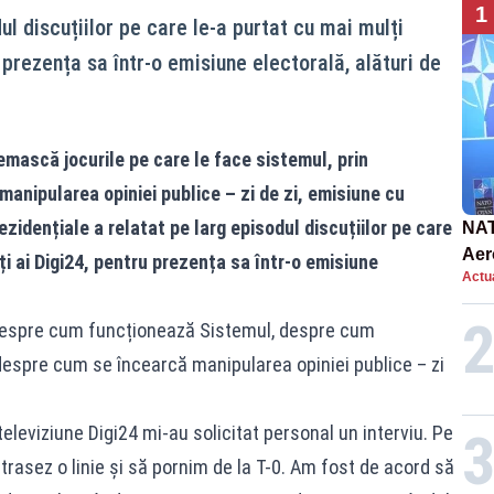
1
ul discuțiilor pe care le-a purtat cu mai mulți
 prezența sa într-o emisiune electorală, alături de
mască jocurile pe care le face sistemul, prin
manipularea opiniei publice – zi de zi, emisiune cu
ezidențiale a relatat pe larg episodul discuțiilor pe care
NAT
Aer
i ai Digi24, pentru prezența sa într-o emisiune
Actua
int
despre cum funcționează Sistemul, despre cum
i despre cum se încearcă manipularea opiniei publice – zi
eleviziune Digi24 mi-au solicitat personal un interviu. Pe
trasez o linie și să pornim de la T-0. Am fost de acord să