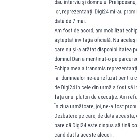
dau interviu și domnului Prelipceanu,
lor, reprezentanții Digi24 mi-au prom
data de 7 mai.
Am fost de acord, am mobilizat echipa
așteptat invitația oficială. Nu acelaș
care nu și-a arătat disponibilitatea 
domnul Dan a menținut-o pe parcursul 
Echipa mea a transmis reprezentanțilo
iar dumnealor ne-au refuzat pentru că
de Digi24 în cele din urmă a fost să 
fața unui pluton de execuție. Am refuz
În ziua următoare, joi, ne-a fost prop
Dezbatere pe care, de data aceasta, 
pare că Digi24 este dispus să țină co
candidat la aceste alegeri.