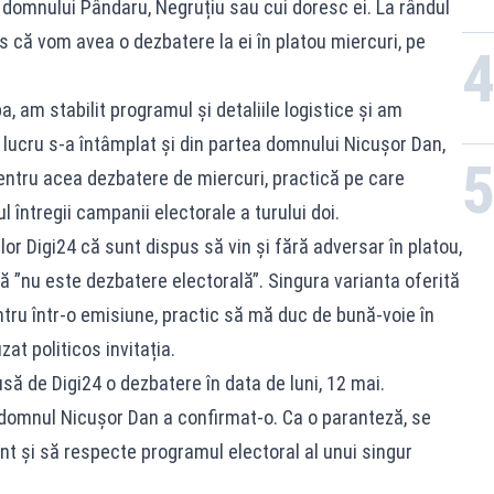
 domnului Pândaru, Negruțiu sau cui doresc ei. La rândul
is că vom avea o dezbatere la ei în platou miercuri, pe
, am stabilit programul și detaliile logistice și am
i lucru s-a întâmplat și din partea domnului Nicușor Dan,
pentru acea dezbatere de miercuri, practică pe care
întregii campanii electorale a turului doi.
r Digi24 că sunt dispus să vin și fără adversar în platou,
 ”nu este dezbatere electorală”. Singura varianta oferită
intru într-o emisiune, practic să mă duc de bună-voie în
at politicos invitația.
usă de Digi24 o dezbatere în data de luni, 12 mai.
domnul Nicușor Dan a confirmat-o. Ca o paranteză, se
nt și să respecte programul electoral al unui singur