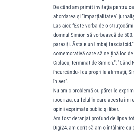
De când am primit invitația pentru c
abordarea și ”imparțialitatea” jurnali
Las aici: ”Este vorba de o struțocămi
domnul Simion să vorbească de 500.0
paraziți. Ăsta e un limbaj fascistoid
comemorativă care să ne țină loc de 
Ciolacu, terminat de Simion.”; ”Când 
încurcându-l cu propriile afirmații, S
în aer”.
Nu am o problemă cu părerile exprim
ipocrizia, cu felul în care acesta îmi 
opinii exprimate public și liber.
Am fost deranjat profund de lipsa tota
Digi24, am dorit să am o întâlnire cu