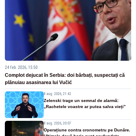
24 feb. 2026, 15:50
Complot dejucat în Serbia: doi bărbați, suspectați că
plănuiau asasinarea lui Vučić
8 aug. 2026, 21:42
Zelenski trage un semnal de alarmă:
„Rachetele voastre ar putea salva vieți”
8 aug. 2026, 20:07
Operațiune contra cronometru pe Dunăre.
Ultimele două barje sunt scufundate