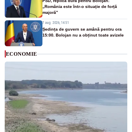
PSD, replică dură pentru Bolojan:
„România este într-o situație de forță
majoră”
7 aug. 2026, 14:51
Ședința de guvern se amână pentru ora
15:00. Bolojan nu a obținut toate avizele
ECONOMIE