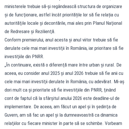
ministerele trebuie să-și regândească structura de organizare
şi de funcţionare, astfel încât prioritățile lor să fie relația cu
autorităţile locale şi decontările, mai ales prin Planul Naţional
de Redresare şi Rezilienţă.
Conform premierului, anul acesta și anul viitor trebuie să fie
derulate cele mai mari investiţii în România, iar prioritare să fie
investiţiile din PNRR.
„În continuare, există o diferenţă mare între urban şi rural. De
aceea, eu consider anul 2025 şi anul 2026 trebuie să fie anii cu
cele mai mari investiţii derulate în România, cu adevărat. Mi-aş
dori mult ca şi prioritate să fie investiţiile din PNRR, ţinând
cont de faptul că la sfârşitul anului 2026 este deadline-ul de
implementare. De aceea, am făcut un apel şi în şedinţa de
Guvern, am să fac un apel şi la dumneavoastră ca dinamica
relaţiilor cu fiecare minister în parte să se schimbe. Vorbeam