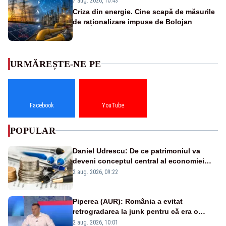
7 aug. 2026, 10:43
Criza din energie. Cine scapă de măsurile
de raționalizare impuse de Bolojan
URMĂREȘTE-NE PE
Facebook
YouTube
POPULAR
Daniel Udrescu: De ce patrimoniul va
deveni conceptul central al economiei
viitoare?
2 aug. 2026, 09:22
Piperea (AUR): România a evitat
retrogradarea la junk pentru că era o
catastrofă pentru bănci și fondurile de
2 aug. 2026, 10:01