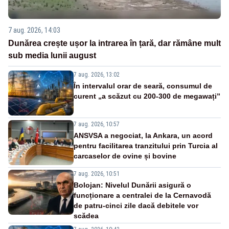
7 aug. 2026, 14:03
Dunărea crește ușor la intrarea în țară, dar rămâne mult
sub media lunii august
7 aug. 2026, 13:02
În intervalul orar de seară, consumul de
curent „a scăzut cu 200-300 de megawați”
7 aug. 2026, 10:57
ANSVSA a negociat, la Ankara, un acord
pentru facilitarea tranzitului prin Turcia al
carcaselor de ovine și bovine
7 aug. 2026, 10:51
Bolojan: Nivelul Dunării asigură o
funcționare a centralei de la Cernavodă
de patru-cinci zile dacă debitele vor
scădea