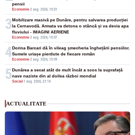
pensii
Economie
-
2 aug. 2026, 10:01
3
Mobilizare masivă pe Dunăre, pentru salvarea producției
la Cernavodă. Armata va detona o stâncă și va devia apa
fluviului - IMAGINI AERIENE
Economie
-
2 aug. 2026, 10:07
4
Dorina Barcari dă în vileag șmecheria înghețării pensiilor.
Sumele uriașe pierdute de fiecare român
Economie
-
2 aug. 2026, 10:09
5
Dunărea a secat atât de mult încât a scos la suprafață
nave naziste din al doilea război mondial
Social
-
1 aug. 2026, 23:10
ACTUALITATE