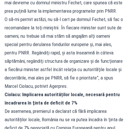
mai devreme cu domnul ministru Fechet, care spunea că este
prea puţină lume la implementarea programelor prin PNRR.
O să-mi permit astăzi, nu să-l cert pe domnul Fechet, să fac o
recomandare la toţi miniştrii. În fiecare minister sunt sute de
oameni, nu trebuie să mai stăm să angajăm alţi oameni
special pentru derularea fondurilor europene şi, mai ales,
pentru PNRR. Regândiţi rapid, şi asta înseamnă în câteva
săptămâni, regândiţi structura de organizare şi de funcţionare
a fiecărui minister astfel încât relaţia cu autorităţile locale şi
decontările, mai ales pe PNRR, să fie o prioritate”, a spus
Marcel Ciolacu, potrivit Agerpres.
Ciolacu: Implicarea autorităților locale, necesară pentru
încadrarea în ţinta de deficit de 7%
De asemenea, premierul a declarat că fără implicarea
autorităților locale, România nu se va putea încadra în ţinta de
deficit de 7% negociată cu Comisia Europeană pentru anul