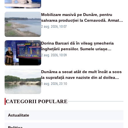
pensii
Mobilizare masivă pe Dunăre, pentru
salvarea producției la Cernavodă. Armata
va detona o stâncă și va devia apa
2 aug. 2026, 10:07
fluviului - IMAGINI AERIENE
Dorina Barcari dă în vileag șmecheria
înghețării pensiilor. Sumele uriașe
pierdute de fiecare român
2 aug. 2026, 10:09
Dunărea a secat atât de mult încât a scos
la suprafață nave naziste din al doilea
război mondial
1 aug. 2026, 23:10
CATEGORII POPULARE
Actualitate
Politica