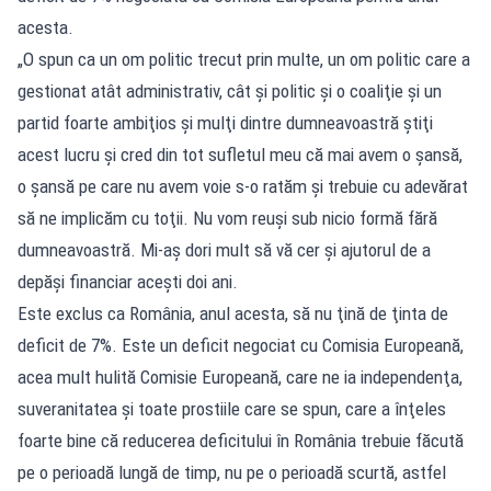
acesta.
„O spun ca un om politic trecut prin multe, un om politic care a
gestionat atât administrativ, cât şi politic şi o coaliţie şi un
partid foarte ambiţios şi mulţi dintre dumneavoastră ştiţi
acest lucru şi cred din tot sufletul meu că mai avem o şansă,
o şansă pe care nu avem voie s-o ratăm şi trebuie cu adevărat
să ne implicăm cu toţii. Nu vom reuşi sub nicio formă fără
dumneavoastră. Mi-aş dori mult să vă cer şi ajutorul de a
depăşi financiar aceşti doi ani.
Este exclus ca România, anul acesta, să nu ţină de ţinta de
deficit de 7%. Este un deficit negociat cu Comisia Europeană,
acea mult hulită Comisie Europeană, care ne ia independenţa,
suveranitatea şi toate prostiile care se spun, care a înţeles
foarte bine că reducerea deficitului în România trebuie făcută
pe o perioadă lungă de timp, nu pe o perioadă scurtă, astfel