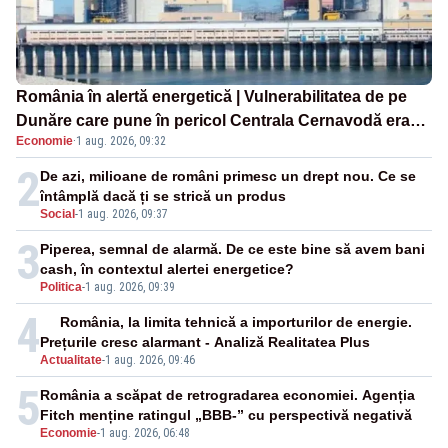
România în alertă energetică | Vulnerabilitatea de pe
Dunăre care pune în pericol Centrala Cernavodă era
Economie
·
1 aug. 2026, 09:32
cunoscută de pe vremea lui Ceaușescu
2
De azi, milioane de români primesc un drept nou. Ce se
întâmplă dacă ți se strică un produs
Social
-
1 aug. 2026, 09:37
3
Piperea, semnal de alarmă. De ce este bine să avem bani
cash, în contextul alertei energetice?
Politica
-
1 aug. 2026, 09:39
4
România, la limita tehnică a importurilor de energie.
Prețurile cresc alarmant - Analiză Realitatea Plus
Actualitate
-
1 aug. 2026, 09:46
5
România a scăpat de retrogradarea economiei. Agenția
Fitch menține ratingul „BBB-” cu perspectivă negativă
Economie
-
1 aug. 2026, 06:48