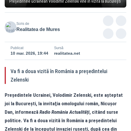
Preşedintele ucrainean Volodimir Zelenski vine în vizită la Bucureşti
Scris de
Realitatea de Mures
Publicat
Sursă
10 mar. 2026, 19:44
realitatea.net
Va fi a doua vizită în România a preşedintelui
Zelenski
Preşedintele Ucrainei, Volodimir Zelenski, este aşteptat
joi la Bucureşti, la invitaţia omologului român, Nicuşor
Dan, informează
Radio România Actualități
, citând surse
politice. Va fi a doua vizită în România a preşedintelui
Zelenski de la începutul invaziei ruseşti, după cea din