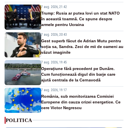
7 aug. 2026, 21:42
Trump: Rusia ar putea lovi un stat NATO
în această toamnă. Ce spune despre
armele pentru Ucraina
7 aug. 2026, 20:43
Gest superb făcut de Adrian Mutu pentru
soția sa, Sandra. Zeci de mii de oameni au
văzut imaginile
7 aug. 2026, 19:45
Operațiune fără precedent pe Dunăre.
Cum funcționează digul din barje care
ajută centrala de la Cernavodă
7 aug. 2026, 19:17
România, sub monitorizarea Comisiei
Europene din cauza crizei energetice. Ce
cere Victor Negrescu
POLITICA