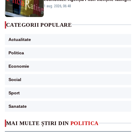
„BBB-” cu perspectivă negativă
1 aug. 2026, 06:48
CATEGORII POPULARE
Actualitate
Politica
Economie
Social
Sport
Sanatate
MAI MULTE ȘTIRI DIN
POLITICA