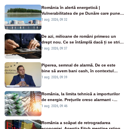
România în alertă energetică |
Vulnerabilitatea de pe Dunăre care pune
în pericol Centrala Cernavodă era
1 aug. 2026, 09:32
cunoscută de pe vremea lui Ceaușescu
De azi, milioane de români primesc un
drept nou. Ce se întâmplă dacă ți se strică
un produs
1 aug. 2026, 09:37
Piperea, semnal de alarmă. De ce este
bine să avem bani cash, în contextul
alertei energetice?
1 aug. 2026, 09:39
România, la limita tehnică a importurilor
de energie. Prețurile cresc alarmant -
Analiză Realitatea Plus
1 aug. 2026, 09:46
România a scăpat de retrogradarea
economiei. Agenția Fitch menține ratingul