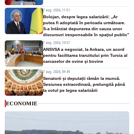
7 aug. 2026, 11:51
Bolojan, despre legea salarizării: „Ar
putea fi adoptată în perioada următoare.
S-a întârziat depunerea din cauza unor
discursuri iresponsabile în spaţiul public”
7 aug. 2026, 10:57
ANSVSA a negociat, la Ankara, un acord
pentru facilitarea tranzitului prin Turcia al
carcaselor de ovine și bovine
7 aug. 2026, 09:49
Senatorii și deputații rămân la muncă.
Sesiunea extraordinară, prelungită până
la votul pe legea salarizării
ECONOMIE