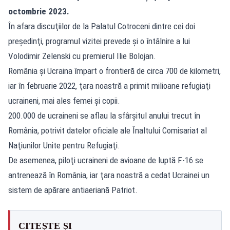
octombrie 2023.
În afara discuţiilor de la Palatul Cotroceni dintre cei doi
preşedinţi, programul vizitei prevede şi o întâlnire a lui
Volodimir Zelenski cu premierul Ilie Bolojan.
România şi Ucraina împart o frontieră de circa 700 de kilometri,
iar în februarie 2022, ţara noastră a primit milioane refugiaţi
ucraineni, mai ales femei şi copii.
200.000 de ucraineni se aflau la sfârşitul anului trecut în
România, potrivit datelor oficiale ale Înaltului Comisariat al
Naţiunilor Unite pentru Refugiaţi.
De asemenea, piloţi ucraineni de avioane de luptă F-16 se
antrenează în România, iar ţara noastră a cedat Ucrainei un
sistem de apărare antiaeriană Patriot.
CITEȘTE ȘI