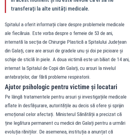
transferați la alte unități medicale.
Spitalul a oferit informații clare despre problemele medicale
ale fiecăruia. Este vorba despre o femeie de 53 de ani,
internată la secția de Chirurgie Plastică a Spitalului Județean
din Galați, care are arsuri de gradele unu și doi pe picioare și
schije de sticlă în piele. A doua victimă este un băiat de 14 ani,
internat la Spitalul de Copii din Galați, cu arsuri la nivelul
antebrațelor, dar fără probleme respiratorii.
Ajutor psihologic pentru victime și locatari
Pe lângă tratamentele pentru arsuri și investigațiile medicale
aflate în desfășurare, autoritățile au decis să ofere și sprijin
emoțional celor afectați. Ministerul Sănătății a precizat că
ține legătura permanent cu medicii din Galați pentru a urmări
evoluția răniților. De asemenea, instituția a anunțat că