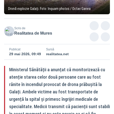
Dronă explozie Galați. Foto: Inquam photos / Octav Ganea
Scris de
Realitatea de Mures
Publicat
Sursă
29 mai 2026, 09:49
realitatea.net
Ministerul Sănătății a anunțat că monitorizează cu
atenție starea celor două persoane care au fost
rănite în incendiul provocat de drona prăbușită la
Galați. Ambele victime au fost transportate de
urgență la spital și primesc îngrijiri medicale de
specialitate. Medicii transmit că pacienții sunt stabili
în acest moment și nu este nevoie ca ei să fie