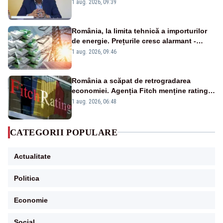
alertei energetice?
1 aug. 2026, 09:39
România, la limita tehnică a importurilor
de energie. Prețurile cresc alarmant -
Analiză Realitatea Plus
1 aug. 2026, 09:46
România a scăpat de retrogradarea
economiei. Agenția Fitch menține ratingul
„BBB-” cu perspectivă negativă
1 aug. 2026, 06:48
CATEGORII POPULARE
Actualitate
Politica
Economie
Social