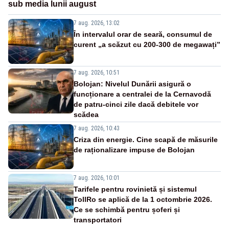
sub media lunii august
7 aug. 2026, 13:02
În intervalul orar de seară, consumul de
curent „a scăzut cu 200-300 de megawați”
7 aug. 2026, 10:51
Bolojan: Nivelul Dunării asigură o
funcționare a centralei de la Cernavodă
de patru-cinci zile dacă debitele vor
scădea
7 aug. 2026, 10:43
Criza din energie. Cine scapă de măsurile
de raționalizare impuse de Bolojan
7 aug. 2026, 10:01
Tarifele pentru rovinietă și sistemul
TollRo se aplică de la 1 octombrie 2026.
Ce se schimbă pentru șoferi și
transportatori