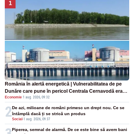
1
România în alertă energetică | Vulnerabilitatea de pe
Dunăre care pune în pericol Centrala Cernavodă era
Economie
·
1 aug. 2026, 09:32
cunoscută de pe vremea lui Ceaușescu
2
De azi, milioane de români primesc un drept nou. Ce se
întâmplă dacă ți se strică un produs
Social
-
1 aug. 2026, 09:37
3
Piperea, semnal de alarmă. De ce este bine să avem bani