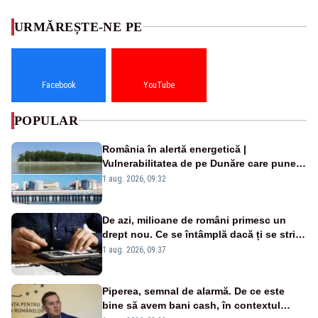
URMĂREȘTE-NE PE
Facebook
YouTube
POPULAR
România în alertă energetică |
Vulnerabilitatea de pe Dunăre care pune
în pericol Centrala Cernavodă era
1 aug. 2026, 09:32
cunoscută de pe vremea lui Ceaușescu
De azi, milioane de români primesc un
drept nou. Ce se întâmplă dacă ți se strică
un produs
1 aug. 2026, 09:37
Piperea, semnal de alarmă. De ce este
bine să avem bani cash, în contextul