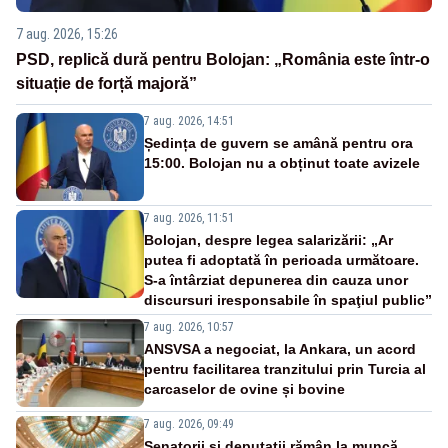
7 aug. 2026, 15:26
PSD, replică dură pentru Bolojan: „România este într-o
situație de forță majoră”
7 aug. 2026, 14:51
Ședința de guvern se amână pentru ora
15:00. Bolojan nu a obținut toate avizele
7 aug. 2026, 11:51
Bolojan, despre legea salarizării: „Ar
putea fi adoptată în perioada următoare.
S-a întârziat depunerea din cauza unor
discursuri iresponsabile în spaţiul public”
7 aug. 2026, 10:57
ANSVSA a negociat, la Ankara, un acord
pentru facilitarea tranzitului prin Turcia al
carcaselor de ovine și bovine
7 aug. 2026, 09:49
Senatorii și deputații rămân la muncă.