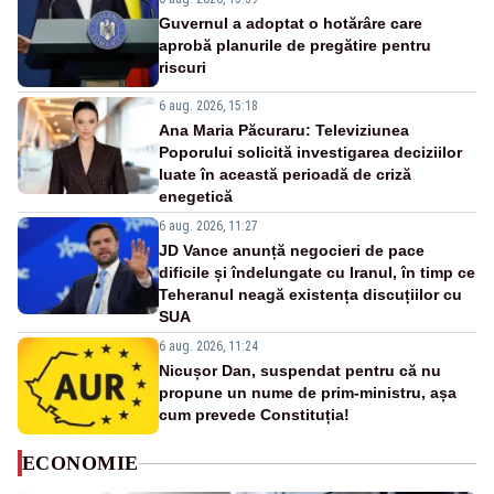
Guvernul a adoptat o hotărâre care
aprobă planurile de pregătire pentru
riscuri
6 aug. 2026, 15:18
Ana Maria Păcuraru: Televiziunea
Poporului solicită investigarea deciziilor
luate în această perioadă de criză
enegetică
6 aug. 2026, 11:27
JD Vance anunță negocieri de pace
dificile și îndelungate cu Iranul, în timp ce
Teheranul neagă existența discuțiilor cu
SUA
6 aug. 2026, 11:24
Nicușor Dan, suspendat pentru că nu
propune un nume de prim-ministru, așa
cum prevede Constituția!
ECONOMIE