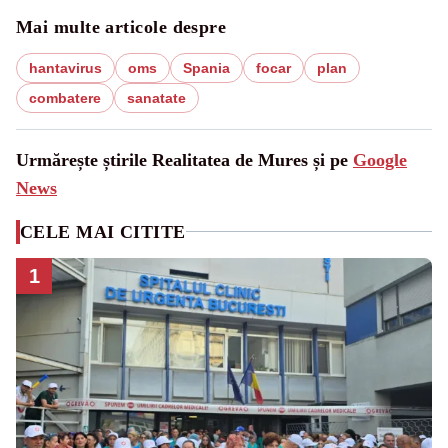
Mai multe articole despre
hantavirus
oms
Spania
focar
plan
combatere
sanatate
Urmărește știrile Realitatea de Mures și pe
Google
News
CELE MAI CITITE
1