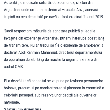
Autoritățile medicale solicită, de asemenea, sfaturi din
Argentina, unde un focar anterior al virusului Anzi, aceeași
tulpină ca cea depistată pe navă, a fost eradicat în anul 2019.
'Dacă respectăm măsurile de sănătate publică și lecțiile
învățate din experiența Argentinei, putem întrerupe acest lanț
de transmitere. Nu ar trebui să fie o epidemie de amploare', a
declarat Abdi Rahman Mahamud, directorul departamentului
de operațiuni de alertă și de reacție la urgențe sanitare din
cadrul OMS.
El a dezvăluit că accentul se va pune pe izolarea persoanelor
bolnave, precum și pe monitorizarea și plasarea în carantină a
celorlalți pasageri, sub rezerva unor decizii ale guvernelor
naționale.
Sfaturi din Argentina