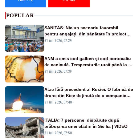
POPULAR
SANITAS: Niciun scenariu favorabil
pentru angajații din sănătate în proiectul
Legii salarizării
31 iul. 2026, 07:29
ANM a emis cod galben și cod portocaliu
de caniculă. Temperaturile urcă până la 38
de grade, iar nopțile devin tropicale
31 iul. 2026, 07:39
Atac fără precedent al Rusiei. O fabrică de
drone din Kiev deținută de o companie
americană, distrusă de o rachetă
31 iul. 2026, 07:40
rusească
ITALIA: 7 persoane, dispărute după
prăbușirea unei clădiri în Sicilia | VIDEO
31 iul. 2026, 07:50