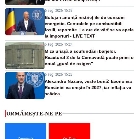
6 aug. 2026, 15:33
Bolojan anunță restricțiile de consum
energetic. Centralele pe combustibili
fosili, repornite. La ore de vârf se va apela
la importuri - LIVE TEXT
6 aug. 2026, 15:24
Miza uriașă a scufundării barjelor.
Reactorul 2 de la Cernavodă poate primi o
nouă „gură de oxigen”
6 aug. 2026, 15:23
Alexandru Nazare, veste bună: Economia
României va crește în 2027, iar inflația va
scădea
URMĂREȘTE-NE PE
Facebook
YouTube