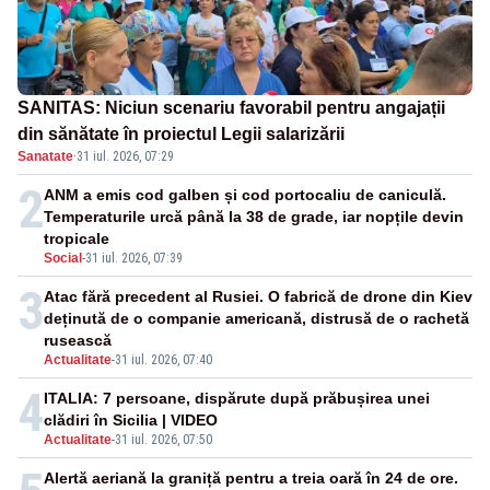
SANITAS: Niciun scenariu favorabil pentru angajații
din sănătate în proiectul Legii salarizării
Sanatate
·
31 iul. 2026, 07:29
2
ANM a emis cod galben și cod portocaliu de caniculă.
Temperaturile urcă până la 38 de grade, iar nopțile devin
tropicale
Social
-
31 iul. 2026, 07:39
3
Atac fără precedent al Rusiei. O fabrică de drone din Kiev
deținută de o companie americană, distrusă de o rachetă
rusească
Actualitate
-
31 iul. 2026, 07:40
4
ITALIA: 7 persoane, dispărute după prăbușirea unei
clădiri în Sicilia | VIDEO
Actualitate
-
31 iul. 2026, 07:50
Alertă aeriană la graniță pentru a treia oară în 24 de ore.