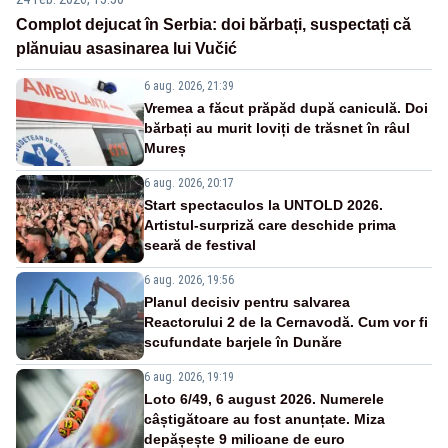
Complot dejucat în Serbia: doi bărbați, suspectați că
plănuiau asasinarea lui Vučić
6 aug. 2026, 21:39
Vremea a făcut prăpăd după caniculă. Doi
bărbați au murit loviți de trăsnet în râul
Mureș
6 aug. 2026, 20:17
Start spectaculos la UNTOLD 2026.
Artistul-surpriză care deschide prima
seară de festival
6 aug. 2026, 19:56
Planul decisiv pentru salvarea
Reactorului 2 de la Cernavodă. Cum vor fi
scufundate barjele în Dunăre
6 aug. 2026, 19:19
Loto 6/49, 6 august 2026. Numerele
câștigătoare au fost anunțate. Miza
depășește 9 milioane de euro