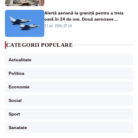
Alertă aeriană la graniță pentru a treia
oară în 24 de ore. Două aeronave
Eurofighter britanice au fost ridicate de la
31 iul. 2026, 07:24
sol
CATEGORII POPULARE
Actualitate
Politica
Economie
Social
Sport
Sanatate