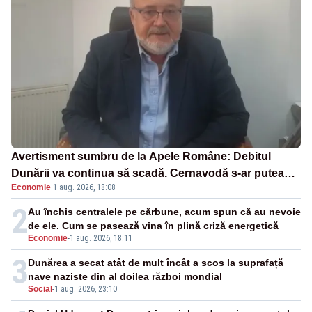
Avertisment sumbru de la Apele Române: Debitul
Dunării va continua să scadă. Cernavodă s-ar putea
Economie
·
1 aug. 2026, 18:08
închide în 4 zile
2
Au închis centralele pe cărbune, acum spun că au nevoie
de ele. Cum se pasează vina în plină criză energetică
Economie
-
1 aug. 2026, 18:11
3
Dunărea a secat atât de mult încât a scos la suprafață
nave naziste din al doilea război mondial
Social
-
1 aug. 2026, 23:10