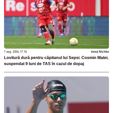
7 aug. 2026, 17:16
Ionuț Nichita
Lovitură dură pentru căpitanul lui Sepsi. Cosmin Matei,
suspendat 9 luni de TAS în cazul de dopaj