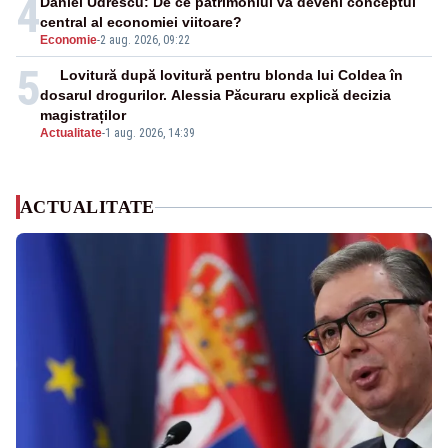
4
Daniel Udrescu: De ce patrimoniul va deveni conceptul
central al economiei viitoare?
Economie
-
2 aug. 2026, 09:22
5
Lovitură după lovitură pentru blonda lui Coldea în
dosarul drogurilor. Alessia Păcuraru explică decizia
magistraților
Actualitate
-
1 aug. 2026, 14:39
ACTUALITATE