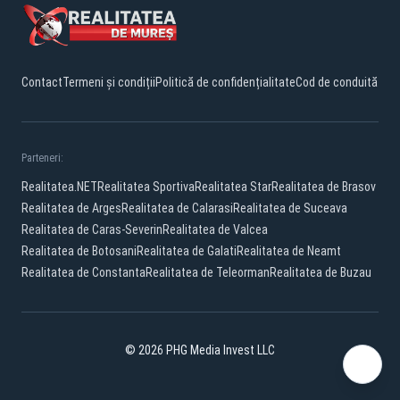
Contact
Termeni și condiții
Politică de confidențialitate
Cod de conduită
Parteneri:
Realitatea.NET
Realitatea Sportiva
Realitatea Star
Realitatea de Brasov
Realitatea de Arges
Realitatea de Calarasi
Realitatea de Suceava
Realitatea de Caras-Severin
Realitatea de Valcea
Realitatea de Botosani
Realitatea de Galati
Realitatea de Neamt
Realitatea de Constanta
Realitatea de Teleorman
Realitatea de Buzau
© 2026 PHG Media Invest LLC
Facebook
YouTube