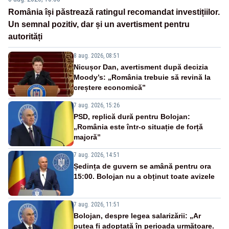
România își păstrează ratingul recomandat investițiilor.
Un semnal pozitiv, dar și un avertisment pentru
autorități
8 aug. 2026, 08:51
Nicușor Dan, avertisment după decizia
Moody’s: „România trebuie să revină la
creștere economică”
7 aug. 2026, 15:26
PSD, replică dură pentru Bolojan:
„România este într-o situație de forță
majoră”
7 aug. 2026, 14:51
Ședința de guvern se amână pentru ora
15:00. Bolojan nu a obținut toate avizele
7 aug. 2026, 11:51
Bolojan, despre legea salarizării: „Ar
putea fi adoptată în perioada următoare.