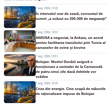
7 aug. 2026, 13:02
În intervalul orar de seară, consumul de
curent „a scăzut cu 200-300 de megawați”
7 aug. 2026, 10:57
ANSVSA a negociat, la Ankara, un acord
pentru facilitarea tranzitului prin Turcia al
carcaselor de ovine și bovine
7 aug. 2026, 10:51
Bolojan: Nivelul Dunării asigură o
funcționare a centralei de la Cernavodă
de patru-cinci zile dacă debitele vor
scădea
7 aug. 2026, 10:43
Criza din energie. Cine scapă de măsurile
de raționalizare impuse de Bolojan