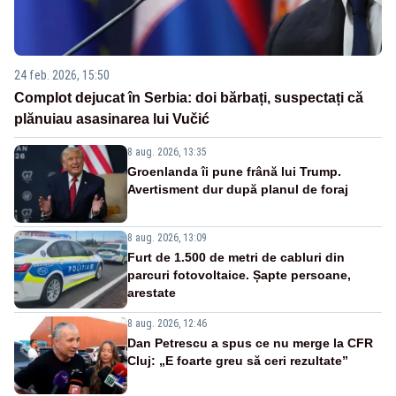
24 feb. 2026, 15:50
Complot dejucat în Serbia: doi bărbați, suspectați că
plănuiau asasinarea lui Vučić
8 aug. 2026, 13:35
Groenlanda îi pune frână lui Trump.
Avertisment dur după planul de foraj
8 aug. 2026, 13:09
Furt de 1.500 de metri de cabluri din
parcuri fotovoltaice. Șapte persoane,
arestate
8 aug. 2026, 12:46
Dan Petrescu a spus ce nu merge la CFR
Cluj: „E foarte greu să ceri rezultate”