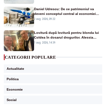
Daniel Udrescu: De ce patrimoniul va
deveni conceptul central al economiei
viitoare?
2 aug. 2026, 09:22
Lovitură după lovitură pentru blonda lui
Coldea în dosarul drogurilor. Alessia
Păcuraru explică decizia magistraților
1 aug. 2026, 14:39
CATEGORII POPULARE
Actualitate
Politica
Economie
Social