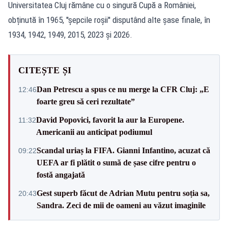
Universitatea Cluj rămâne cu o singură Cupă a României,
obținută în 1965, ''șepcile roșii'' disputând alte șase finale, în
1934, 1942, 1949, 2015, 2023 și 2026.
CITEȘTE ȘI
Dan Petrescu a spus ce nu merge la CFR Cluj: „E
12:46
foarte greu să ceri rezultate”
David Popovici, favorit la aur la Europene.
11:32
Americanii au anticipat podiumul
Scandal uriaș la FIFA. Gianni Infantino, acuzat că
09:22
UEFA ar fi plătit o sumă de șase cifre pentru o
fostă angajată
Gest superb făcut de Adrian Mutu pentru soția sa,
20:43
Sandra. Zeci de mii de oameni au văzut imaginile