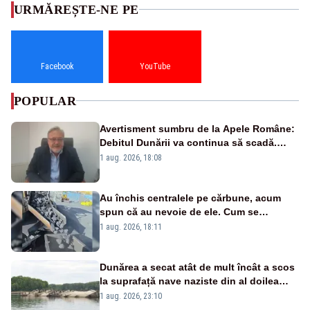
URMĂREȘTE-NE PE
Facebook
YouTube
POPULAR
Avertisment sumbru de la Apele Române:
Debitul Dunării va continua să scadă.
Cernavodă s-ar putea închide în 4 zile
1 aug. 2026, 18:08
Au închis centralele pe cărbune, acum
spun că au nevoie de ele. Cum se
pasează vina în plină criză energetică
1 aug. 2026, 18:11
Dunărea a secat atât de mult încât a scos
la suprafață nave naziste din al doilea
război mondial
1 aug. 2026, 23:10