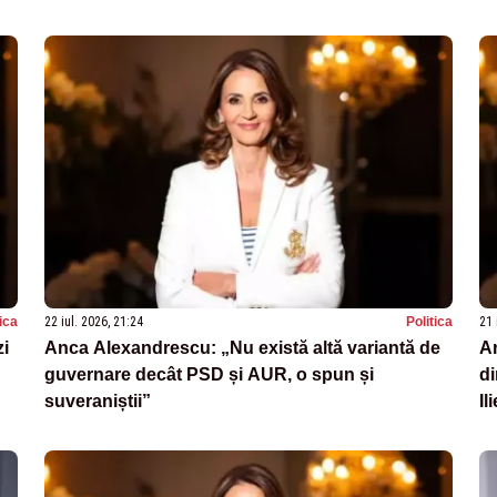
tica
22 iul. 2026, 21:24
Politica
21 
zi
Anca Alexandrescu: „Nu există altă variantă de
An
guvernare decât PSD și AUR, o spun și
di
suveraniștii”
Il