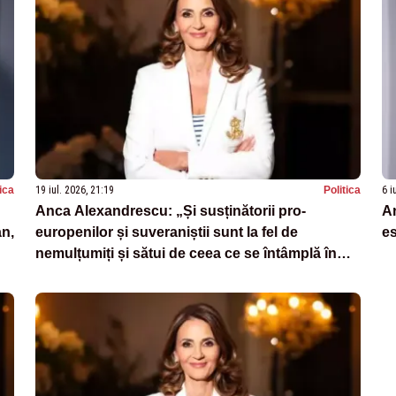
tica
19 iul. 2026, 21:19
Politica
6 i
Anca Alexandrescu: „Și susținătorii pro-
A
n,
europenilor și suveraniștii sunt la fel de
es
nemulțumiți și sătui de ceea ce se întâmplă în
România”