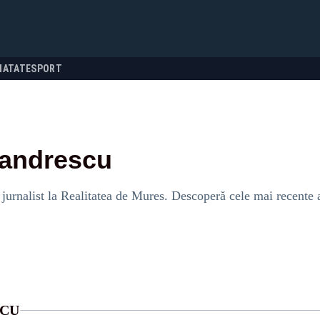
NATATE
SPORT
xandrescu
urnalist la Realitatea de Mures. Descoperă cele mai recente ar
SCU