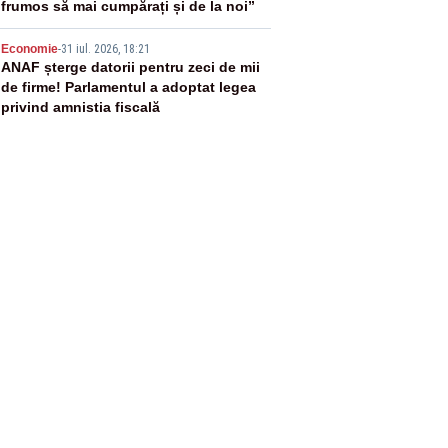
frumos să mai cumpărați și de la noi”
5
Economie
-
31 iul. 2026, 18:21
ANAF șterge datorii pentru zeci de mii
de firme! Parlamentul a adoptat legea
privind amnistia fiscală