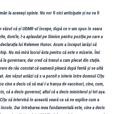
ân la aceeași opinie. Nu vor fi nici anticipate și nu va fi
Am văzut că și UDMR-ul începe, după ce v-am spus în seara
 uite, dom'le, l-a aplaudat pe Simion pentru poziția pe care a
 declarația lui Kelemen Hunor. Acum a început iarăși să
 chip. Nu mă miră lucrul ăsta pentru că este o mizerie. Îmi
ă la guvernare, dar cred că trenul a cam plecat din stație.
ărere de rău constat că oamenii pleacă după fentă și se uită
at. Am văzut astăzi că s-a pornit o isterie între domnul Cîțu
u cine a decis că să mai i-a tranșa de vaccinuri, cine, cum,
cis, că a decis guvernul, altul că a decis ministerul și tot așa.
îțu să intervină în această seară ca să ne explice cum a
ai încolo. Dar întrebarea mea fundamentală este, cine a decis