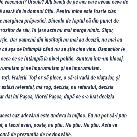
e vaccinuri? Ursula? Alți băieți de pe aici care aveau ceva de
 seară de la domnul Cîțu. Pentru mine este foarte clar.
 marginea prăpastiei. Dincolo de faptul că din punct de
rozitor de rău, în țara asta nu mai merge nimic. Sigur,
erție. Dar oamenii din instituții nu mai au decizii, nu mai au
 că așa se întâmplă când nu se știe cine vine. Oamenilor le
ceea ce se întâmplă la nivel politic. Suntem într-un blocaj.
mprumutăm și ne împrumutăm și ne împrumutăm.
oți. Fraierii. Toți or să plece, o să-și vadă de viața lor, și
stăzi referatul, mă rog, decizia, nu referatul, decizia
iar dat lui Pașca, Viorel Pașca, după ce s-a luat decizia
acest caz adevărul este undeva la mijloc. Eu nu pot să-l pun
t, a făcut averi, poate, nu știu. Nu știu. Nu știu. Asta va
ucură de prezumția de nevinovăție.