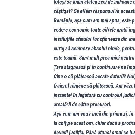
totuși să luăm atâtea zeci de milioane d
câștigat? Să aflăm răspunsul în această
România, așa cum am mai spus, este pe
vedere economic toate cifrele arată îng
instituțiile statului funcționează din in
curaj să semneze absolut nimic, pentru
este teamă. Sunt mult prea mici pentru 
Țara stagnează și în continuare ne î
Cine o să plătească aceste datorii? Noi, t
fraierul rămâne să plătească. Am văzut a
instanței în legătură cu controlul judic
arestării de către procurori.
Așa cum am spus încă din prima zi, în 
la colț pe acest om, chiar dacă a profita
dovedi justiția. Până atunci omul se b