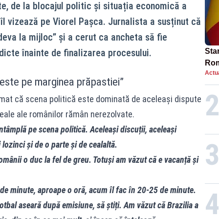
e, de la blocajul politic și situația economică a
l vizează pe Viorel Pașca. Jurnalista a susținut că
eva la mijloc” și a cerut ca ancheta să fie
dicte înainte de finalizarea procesului.
Star
Rom
Actua
Bol
este pe marginea prăpastiei”
rest
rmat că scena politică este dominată de aceleași dispute
eale ale românilor
rămân nerezolvate.
tâmplă pe scena politică. Aceleași discuții, aceleași
 lozinci și de o parte și de cealaltă.
i românii o duc la fel de greu. Totuși am văzut că e vacanță și
 de minute, aproape o oră, acum îl fac în 20-25 de minute.
fotbal aseară după emisiune, să știți. Am văzut că Brazilia a