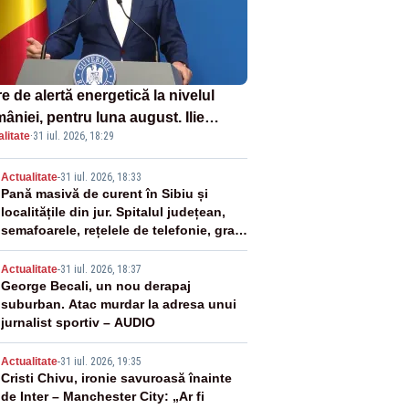
e de alertă energetică la nivelul
âniei, pentru luna august. Ilie
litate
·
31 iul. 2026, 18:29
ojan a anunțat importuri și posibile
ricții – VIDEO
2
Actualitate
-
31 iul. 2026, 18:33
Pană masivă de curent în Sibiu și
localitățile din jur. Spitalul județean,
semafoarele, rețelele de telefonie, grav
afectate
3
Actualitate
-
31 iul. 2026, 18:37
George Becali, un nou derapaj
suburban. Atac murdar la adresa unui
jurnalist sportiv – AUDIO
4
Actualitate
-
31 iul. 2026, 19:35
Cristi Chivu, ironie savuroasă înainte
de Inter – Manchester City: „Ar fi