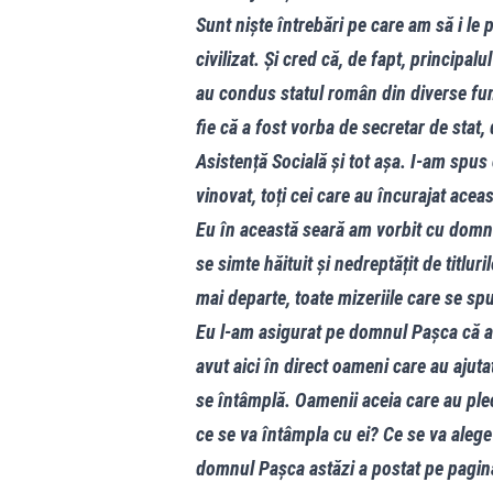
Sunt niște întrebări pe care am să i le
civilizat. Și cred că, de fapt, principal
au condus statul român din diverse func
fie că a fost vorba de secretar de stat,
Asistență Socială și tot așa. I-am spu
vinovat, toți cei care au încurajat acea
Eu în această seară am vorbit cu domnu
se simte hăituit și nedreptățit de titluri
mai departe, toate mizeriile care se sp
Eu l-am asigurat pe domnul Pașca că am
avut aici în direct oameni care au ajutat
se întâmplă. Oamenii aceia care au plec
ce se va întâmpla cu ei? Ce se va alege?
domnul Pașca astăzi a postat pe pagina l