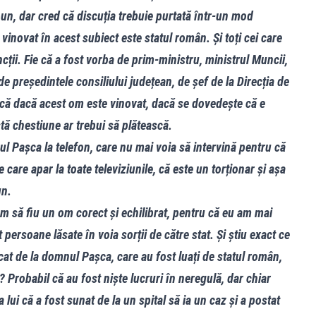
 pun, dar cred că discuția trebuie purtată într-un mod
ul vinovat în acest subiect este statul român. Și toți cei care
ții. Fie că a fost vorba de prim-ministru, ministrul Muncii,
 de președintele consiliului județean, de șef de la Direcția de
s că dacă acest om este vinovat, dacă se dovedește că e
stă chestiune ar trebui să plătească.
l Pașca la telefon, care nu mai voia să intervină pentru că
le care apar la toate televiziunile, că este un torționar și așa
un.
 să fiu un om corect și echilibrat, pentru că eu am mai
 persoane lăsate în voia sorții de către stat. Și știu exact ce
at de la domnul Pașca, care au fost luați de statul român,
 Probabil că au fost niște lucruri în neregulă, dar chiar
ui că a fost sunat de la un spital să ia un caz și a postat