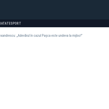
NATATE
SPORT
xandrescu: „Adevărul în cazul Pașca este undeva la mijloc!”