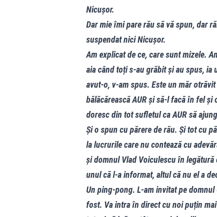
Nicușor.
Dar mie îmi pare rău să vă spun, dar răm
suspendat nici Nicușor.
Am explicat de ce, care sunt mizele. 
aia când toți s-au grăbit și au spus, ia
avut-o, v-am spus. Este un măr otrăvit
bălăcărească AUR și să-l facă în fel și
doresc din tot sufletul ca AUR să ajung
Și o spun cu părere de rău. Și tot cu p
la lucrurile care nu contează cu adevăr
și domnul Vlad Voiculescu în legătură c
unul că l-a informat, altul că nu el a de
Un ping-pong. L-am invitat pe domnul C
fost. Va intra în direct cu noi puțin m