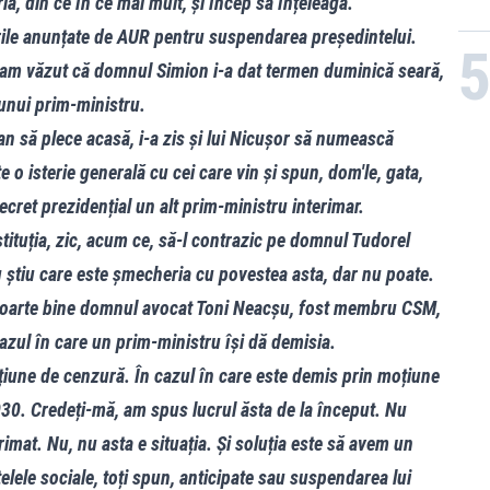
a, din ce în ce mai mult, și încep să înțeleagă.
ile anunțate de AUR pentru suspendarea președintelui.
 am văzut că domnul Simion i-a dat termen duminică seară,
unui prim-ministru.
jan să plece acasă, i-a zis și lui Nicușor să numească
 o isterie generală cu cei care vin și spun, dom'le, gata,
ret prezidențial un alt prim-ministru interimar.
ituția, zic, acum ce, să-l contrazic pe domnul Tudorel
știu care este șmecheria cu povestea asta, dar nu poate.
t foarte bine domnul avocat Toni Neacșu, fost membru CSM,
cazul în care un prim-ministru își dă demisia.
țiune de cenzură. În cazul în care este demis prin moțiune
030. Credeți-mă, am spus lucrul ăsta de la început. Nu
rimat. Nu, nu asta e situația. Și soluția este să avem un
elele sociale, toți spun, anticipate sau suspendarea lui