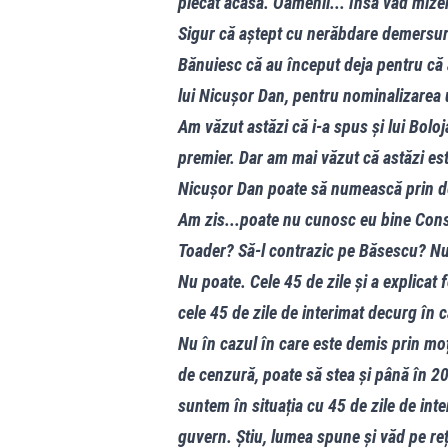
plecat acasă. Oamenii... însă văd mizeri
Sigur că aștept cu nerăbdare demersur
Bănuiesc că au început deja pentru că
lui Nicușor Dan, pentru nominalizarea 
Am văzut astăzi că i-a spus și lui Bolo
premier. Dar am mai văzut că astăzi este
Nicușor Dan poate să numească prin dec
Am zis...poate nu cunosc eu bine Const
Toader? Să-l contrazic pe Băsescu? Nu 
Nu poate. Cele 45 de zile și a explica
cele 45 de zile de interimat decurg în 
Nu în cazul în care este demis prin mo
de cenzură, poate să stea și până în 2
suntem în situația cu 45 de zile de inte
guvern. Știu, lumea spune și văd pe reț