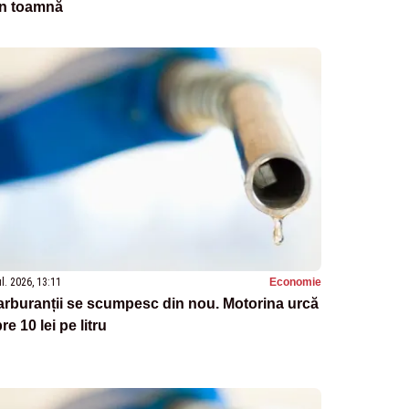
in toamnă
ul. 2026, 13:11
Economie
rburanții se scumpesc din nou. Motorina urcă
re 10 lei pe litru