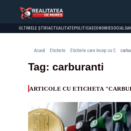
ULTIMELE ȘTIRI
ACTUALITATE
POLITICA
ECONOMIE
SOCIAL
SA
Acasă
Etichete
Etichete care încep cu C
carbu
Tag: carburanti
ARTICOLE CU ETICHETA "CARBU