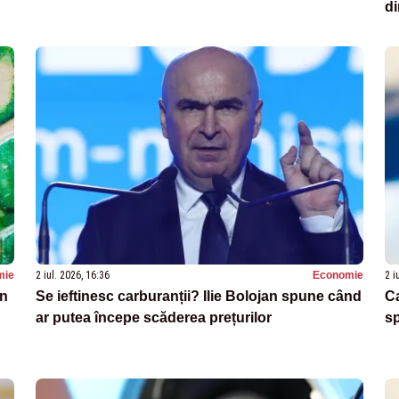
d
mie
2 iul. 2026, 16:36
Economie
2 i
in
Se ieftinesc carburanții? Ilie Bolojan spune când
Ca
ar putea începe scăderea prețurilor
sp