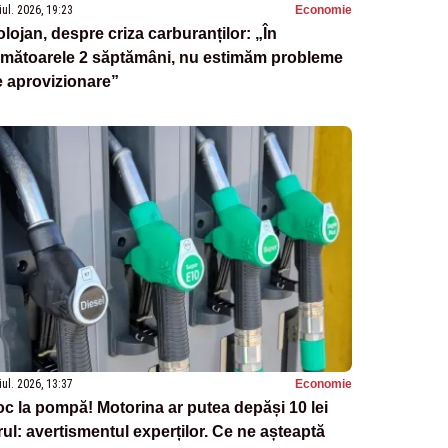
iul. 2026, 19:23
Economie
lojan, despre criza carburanților: „În
rmătoarele 2 săptămâni, nu estimăm probleme
 aprovizionare”
iul. 2026, 13:37
Economie
c la pompă! Motorina ar putea depăși 10 lei
trul: avertismentul experților. Ce ne așteaptă