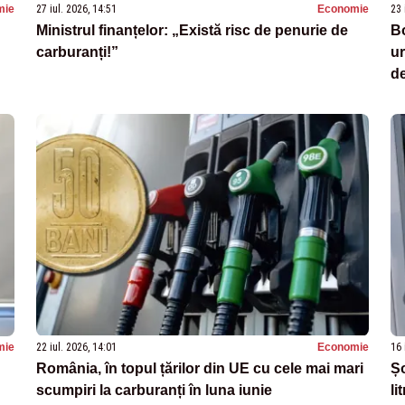
mie
27 iul. 2026, 14:51
Economie
23 
Ministrul finanțelor: „Există risc de penurie de
Bo
carburanți!”
u
de
mie
22 iul. 2026, 14:01
Economie
16 
România, în topul țărilor din UE cu cele mai mari
Șo
scumpiri la carburanți în luna iunie
li