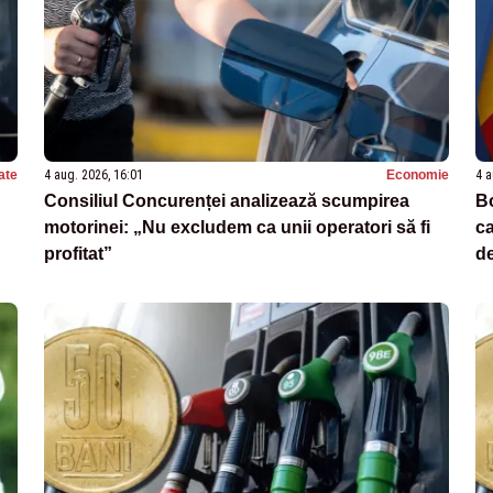
ate
4 aug. 2026, 16:01
Economie
4 a
Consiliul Concurenței analizează scumpirea
Bo
motorinei: „Nu excludem ca unii operatori să fi
ca
profitat”
d