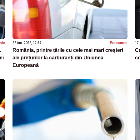
mie
22 iun. 2026, 12:59
Economie
17 
.
România, printre țările cu cele mai mari creșteri
Ca
ei
ale prețurilor la carburanți din Uniunea
co
Europeană