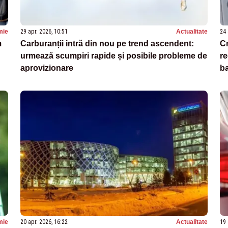
mie
29 apr. 2026, 10:51
Actualitate
24 
m
Carburanții intră din nou pe trend ascendent:
Cr
urmează scumpiri rapide și posibile probleme de
re
aprovizionare
ba
mie
20 apr. 2026, 16:22
Actualitate
19 