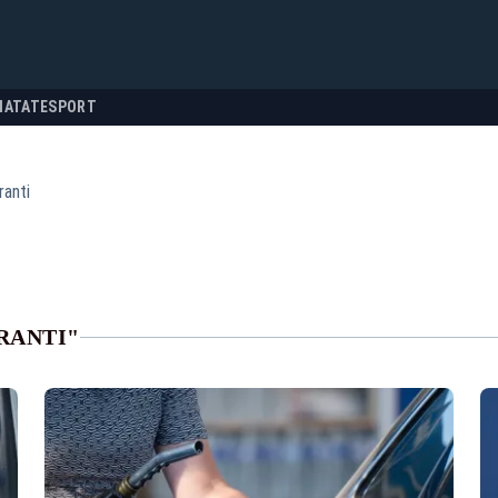
NATATE
SPORT
ranti
RANTI"