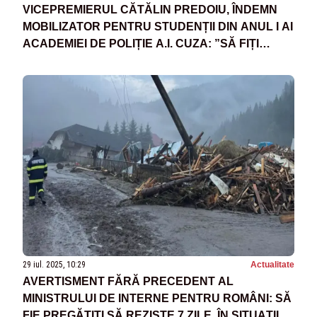
VICEPREMIERUL CĂTĂLIN PREDOIU, ÎNDEMN
MOBILIZATOR PENTRU STUDENȚII DIN ANUL I AI
ACADEMIEI DE POLIȚIE A.I. CUZA: ”SĂ FIȚI
MEREU DE NOTA 10!” - VIDEO
29 iul. 2025, 10:29
Actualitate
AVERTISMENT FĂRĂ PRECEDENT AL
MINISTRULUI DE INTERNE PENTRU ROMÂNI: SĂ
FIE PREGĂTIȚI SĂ REZISTE 7 ZILE, ÎN SITUAȚII