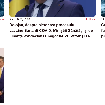
tica
9 apr. 2026, 10:16
Politica
11 
Bolojan, despre pierderea procesului
C
vaccinurilor anti-COVID: Miniștrii Sănătăţii şi de
fu
Finanţe vor declanșa negocieri cu Pfizer şi se
pr
vor deplasa săptămâna viitoare în SUA