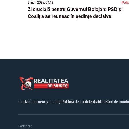
9 mar. 2026, 08:12
Poli
Zi crucială pentru Guvernul Bolojan: PSD și
Coaliția se reunesc în ședințe decisive
Contact
Termeni și condiții
Politică de confidențialitate
Cod de condu
Parteneri: