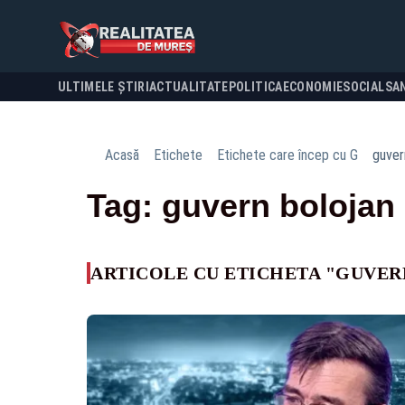
ULTIMELE ȘTIRI
ACTUALITATE
POLITICA
ECONOMIE
SOCIAL
SA
Acasă
Etichete
Etichete care încep cu G
guver
Tag: guvern bolojan
ARTICOLE CU ETICHETA "GUVER