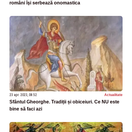
români îşi serbează onomastica
23 apr. 2023, 08:52
Actualitate
Sfântul Gheorghe. Tradiții și obiceiuri. Ce NU este
bine să faci azi