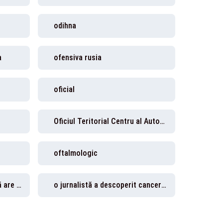
odihna
a
ofensiva rusia
oficial
Oficiul Teritorial Centru al Autorității Naționale de Management al Calității în Sănătate
oftalmologic
O jurnalistă a descoperit că are cancer la sân
o jurnalistă a descoperit cancer la sân în timp ce filma