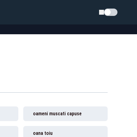
Schimba tema
oameni muscati capuse
oana toiu