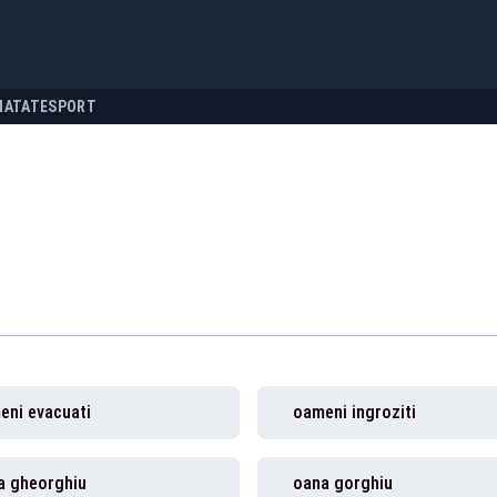
NATATE
SPORT
eni evacuati
oameni ingroziti
a gheorghiu
oana gorghiu