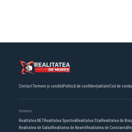
Contact
Termeni și condiții
Politică de confidențialitate
Cod de condu
Parteneri:
Realitatea.NET
Realitatea Sportiva
Realitatea Star
Realitatea de Bra
Realitatea de Galati
Realitatea de Neamt
Realitatea de Constanta
Re