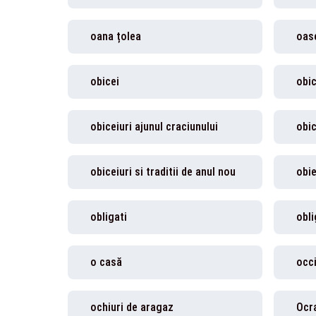
oana țolea
oas
obicei
obic
obiceiuri ajunul craciunului
obic
obiceiuri si traditii de anul nou
obi
obligati
obli
o casă
occ
ochiuri de aragaz
Ocr