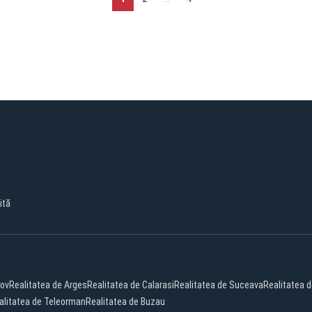
ită
sov
Realitatea de Arges
Realitatea de Calarasi
Realitatea de Suceava
Realitatea 
alitatea de Teleorman
Realitatea de Buzau