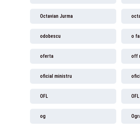
Octavian Jurma
oct
odobescu
o fa
oferta
oficial ministru
ofic
OFL
OFL
og
Ogr