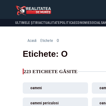
ULTIMELE ȘTIRI
ACTUALITATE
POLITICA
ECONOMIE
SOCIAL
SA
Acasă
Etichete
O
Etichete: O
223 ETICHETE GĂSITE
oameni
oam
oameni periculosi
oan