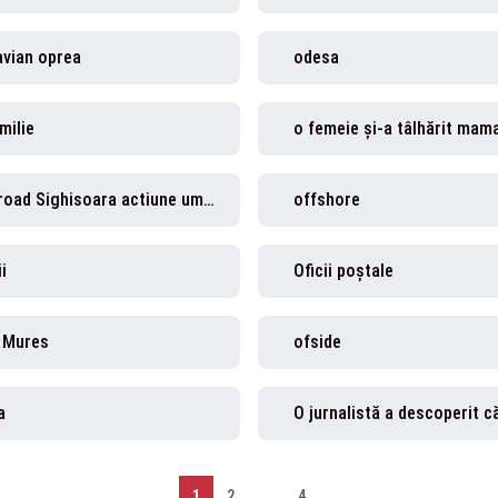
avian oprea
odesa
milie
o femeie și-a tâlhărit mam
off road Sighisoara actiune umanitara
offshore
ii
Oficii poștale
 Mures
ofside
a
1
2
...
4