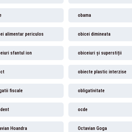
e
obama
ei alimentar periculos
obicei dimineata
eiuri sfantul ion
obiceiuri și superstiții
ect
obiecte plastic interzise
gatii fiscale
obligativitate
ident
ocde
avian Hoandra
Octavian Goga