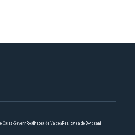
de Caras-Severin
Realitatea de Valcea
Realitatea de Botosani