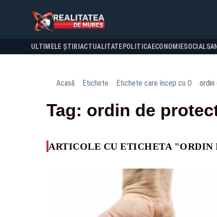
ULTIMELE ȘTIRI
ACTUALITATE
POLITICA
ECONOMIE
SOCIAL
SA
Acasă
Etichete
Etichete care încep cu O
ordin
Tag: ordin de protec
ARTICOLE CU ETICHETA "ORDIN