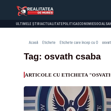
ULTIMELE ȘTIRI
ACTUALITATE
POLITICA
ECONOMIE
SOCIAL
SA
Acasă
Etichete
Etichete care încep cu O
osvat
Tag: osvath csaba
ARTICOLE CU ETICHETA "OSVAT