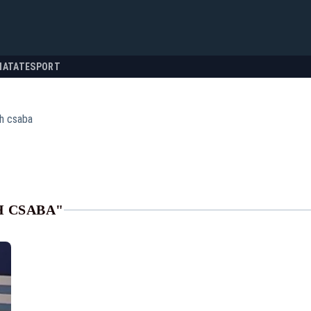
NATATE
SPORT
h csaba
H CSABA"